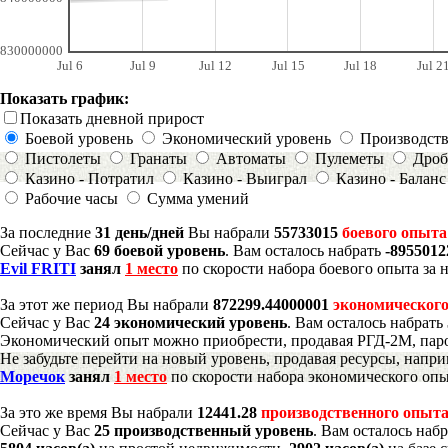
830000000
Jul 6
Jul 9
Jul 12
Jul 15
Jul 18
Jul 2
Показать график:
Показать дневной прирост
Боевой уровень
Экономический уровень
Производст
Пистолеты
Гранаты
Автоматы
Пулеметы
Дроб
Казино - Потратил
Казино - Выиграл
Казино - Баланс
Рабочие часы
Сумма умений
За последние
31 день/дней
Вы набрали
55733015
боевого опыта
Сейчас у Вас
69 боевой уровень
. Вам осталось набрать
-8955012
Evil FRITI
занял
1 место
по скорости набора боевого опыта за 
За этот же период Вы набрали
872299.44000001
экономического
Сейчас у Вас
24 экономический уровень
. Вам осталось набрать
Экономический опыт можно приобрести, продавая РГД-2М, паро
Не забудьте перейти на новый уровень, продавая ресурсы, напр
Моречок
занял
1 место
по скорости набора экономического опы
За это же время Вы набрали
12441.28
производственного опыт
Сейчас у Вас
25 производственный уровень
. Вам осталось наб