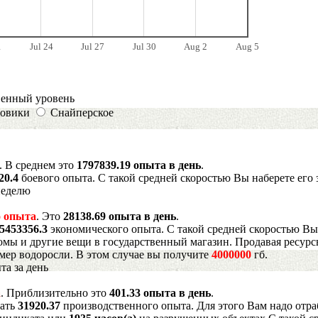
1
Jul 24
Jul 27
Jul 30
Aug 2
Aug 5
венный уровень
овики
Снайперское
. В среднем это
1797839.19 опыта в день
.
20.4
боевого опыта. С такой средней скоростью Вы наберете его 
неделю
 опыта
. Это
28138.69 опыта в день
.
5453356.3
экономического опыта. С такой средней скоростью Вы
мы и другие вещи в государственный магазин. Продавая ресурс
имер водоросли. В этом случае вы получите
4000000
гб.
та за день
а
. Приблизительно это
401.33 опыта в день
.
рать
31920.37
производственного опыта. Для этого Вам надо отра