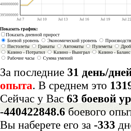
400000000
395000000
Jul 7
Jul 10
Jul 13
Jul 16
Jul 19
Jul 2
Показать график:
Показать дневной прирост
Боевой уровень
Экономический уровень
Производст
Пистолеты
Гранаты
Автоматы
Пулеметы
Дроб
Казино - Потратил
Казино - Выиграл
Казино - Баланс
Рабочие часы
Сумма умений
За последние
31 день/дне
опыта
. В среднем это
131
Сейчас у Вас
63 боевой у
-440422848.6
боевого опы
Вы наберете его за
-333
дн