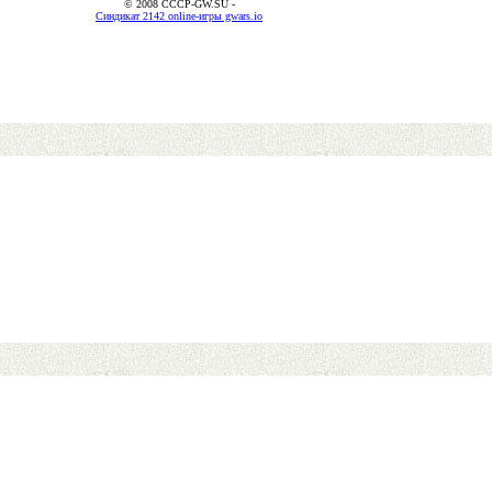
© 2008 CCCP-GW.SU -
Синдикат 2142 online-игры gwars.io