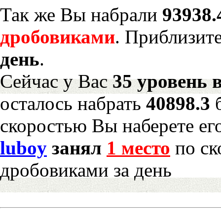
Так же Вы набрали
93938.
дробовиками
. Приблизит
день
.
Сейчас у Вас
35 уровень 
осталось набрать
40898.3
скоростью Вы наберете ег
luboy
занял
1 место
по ск
дробовиками за день