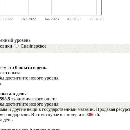
Jul 2022
Oct 2022
Jan 2023
Apr 2023
Jul 2023
венный уровень
овики
Снайперское
днем это
0 опыта в день
.
ого опыта.
Вы достигните нового уровня.
ь
опыта в день
.
598.5
экономического опыта.
Вы достигните нового уровня.
мы и другие вещи в государственный магазин. Продавая ресурс
имер водоросли. В этом случае вы получите
386
гб.
а день