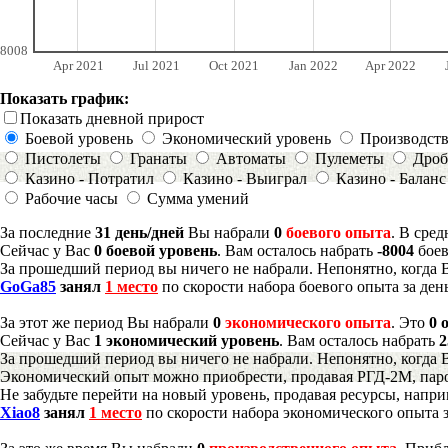
8008
Apr 2021
Jul 2021
Oct 2021
Jan 2022
Apr 2022
Показать график:
Показать дневной прирост
Боевой уровень
Экономический уровень
Производст
Пистолеты
Гранаты
Автоматы
Пулеметы
Дроб
Казино - Потратил
Казино - Выиграл
Казино - Баланс
Рабочие часы
Сумма умений
За последние
31 день/дней
Вы набрали
0
боевого опыта
. В сре
Сейчас у Вас
0 боевой уровень
. Вам осталось набрать
-8004
боев
За прошедший период вы ничего не набрали. Непонятно, когда 
GoGa85
занял
1 место
по скорости набора боевого опыта за ден
За этот же период Вы набрали
0
экономического опыта
. Это
0 
Сейчас у Вас
1 экономический уровень
. Вам осталось набрать
2
За прошедший период вы ничего не набрали. Непонятно, когда 
Экономический опыт можно приобрести, продавая РГД-2М, паро
Не забудьте перейти на новый уровень, продавая ресурсы, напр
Xiao8
занял
1 место
по скорости набора экономического опыта з