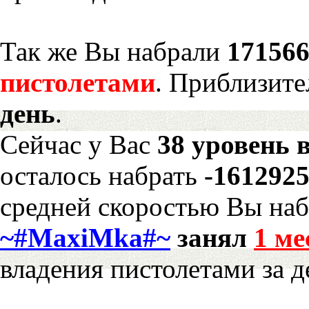
Так же Вы набрали
171566
пистолетами
. Приблизите
день
.
Сейчас у Вас
38 уровень 
осталось набрать
-161292
средней скоростью Вы наб
~#MaxiMka#~
занял
1 ме
владения пистолетами за д