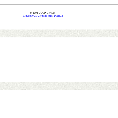
© 2008 CCCP-GW.SU -
Синдикат 2142 online-игры gwars.io