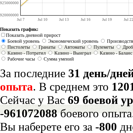
925000000
920000000
Jul 7
Jul 10
Jul 13
Jul 16
Jul 19
Jul 2
Показать график:
Показать дневной прирост
Боевой уровень
Экономический уровень
Производст
Пистолеты
Гранаты
Автоматы
Пулеметы
Дроб
Казино - Потратил
Казино - Выиграл
Казино - Баланс
Рабочие часы
Сумма умений
За последние
31 день/дне
опыта
. В среднем это
120
Сейчас у Вас
69 боевой у
-961072088
боевого опыта
Вы наберете его за
-800
дн