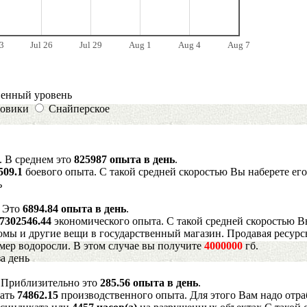
3
Jul 26
Jul 29
Aug 1
Aug 4
Aug 7
венный уровень
овики
Снайперское
. В среднем это
825987 опыта в день
.
509.1
боевого опыта. С такой средней скоростью Вы наберете его
ь
. Это
6894.84 опыта в день
.
7302546.44
экономического опыта. С такой средней скоростью В
мы и другие вещи в государственный магазин. Продавая ресурс
имер водоросли. В этом случае вы получите
4000000
гб.
а день
. Приблизительно это
285.56 опыта в день
.
рать
74862.15
производственного опыта. Для этого Вам надо отра