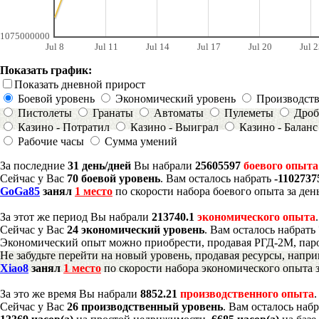
1075000000
Jul 8
Jul 11
Jul 14
Jul 17
Jul 20
Jul 2
Показать график:
Показать дневной прирост
Боевой уровень
Экономический уровень
Производст
Пистолеты
Гранаты
Автоматы
Пулеметы
Дроб
Казино - Потратил
Казино - Выиграл
Казино - Баланс
Рабочие часы
Сумма умений
За последние
31 день/дней
Вы набрали
25605597
боевого опыта
Сейчас у Вас
70 боевой уровень
. Вам осталось набрать
-1102737
GoGa85
занял
1 место
по скорости набора боевого опыта за ден
За этот же период Вы набрали
213740.1
экономического опыта
Сейчас у Вас
24 экономический уровень
. Вам осталось набрать
Экономический опыт можно приобрести, продавая РГД-2М, паро
Не забудьте перейти на новый уровень, продавая ресурсы, напр
Xiao8
занял
1 место
по скорости набора экономического опыта з
За это же время Вы набрали
8852.21
производственного опыта
Сейчас у Вас
26 производственный уровень
. Вам осталось наб