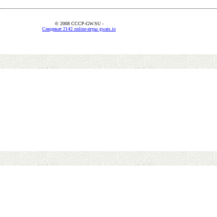
© 2008 CCCP-GW.SU -
Синдикат 2142 online-игры gwars.io