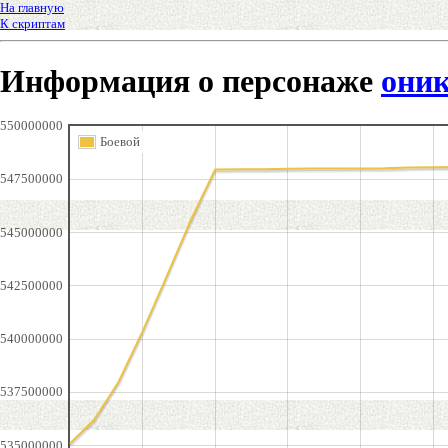
На главную
К скриптам
Информация о персонаже
оник
550000000
Боевой
547500000
545000000
542500000
540000000
537500000
535000000