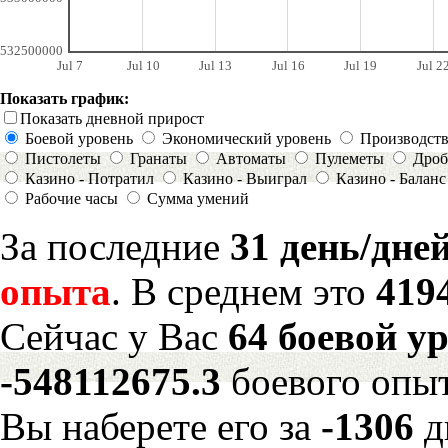
532500000
Jul 7
Jul 10
Jul 13
Jul 16
Jul 19
Jul 2
Показать график:
Показать дневной прирост
Боевой уровень
Экономический уровень
Производст
Пистолеты
Гранаты
Автоматы
Пулеметы
Дроб
Казино - Потратил
Казино - Выиграл
Казино - Баланс
Рабочие часы
Сумма умений
За последние
31 день/дне
опыта
. В среднем это
419
Сейчас у Вас
64 боевой у
-548112675.3
боевого опыт
Вы наберете его за
-1306
д