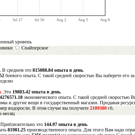
4
Jul 27
Jul 30
Aug 2
Aug 5
Aug 8
венный уровень
овики
Снайперское
. В среднем это
815088.84 опыта в день
.
952
боевого опыта. С такой средней скоростью Вы наберете его з
неделю
а
. Это
19883.42 опыта в день
.
4276571.18
экономического опыта. С такой средней скоростью В
мы и другие вещи в государственный магазин. Продавая ресурс
имер водоросли. В этом случае вы получите
2109380
гб.
а месяц
. Приблизительно это
144.97 опыта в день
.
рать
81981.25
производственного опыта. Для этого Вам надо отра