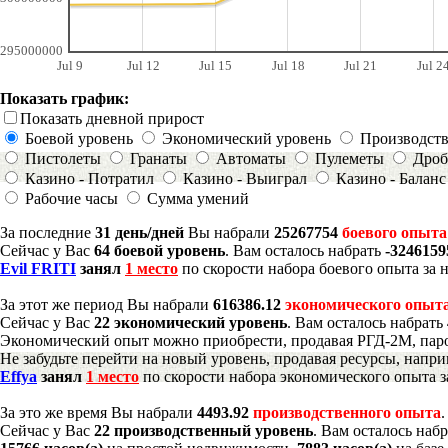
295000000
Jul 9
Jul 12
Jul 15
Jul 18
Jul 21
Jul 2
Показать график:
Показать дневной прирост
Боевой уровень
Экономический уровень
Производст
Пистолеты
Гранаты
Автоматы
Пулеметы
Дроб
Казино - Потратил
Казино - Выиграл
Казино - Баланс
Рабочие часы
Сумма умений
За последние
31 день/дней
Вы набрали
25267754
боевого опыта
Сейчас у Вас
64 боевой уровень
. Вам осталось набрать
-324615
Evil FRITI
занял
1 место
по скорости набора боевого опыта за 
За этот же период Вы набрали
616386.12
экономического опыт
Сейчас у Вас
22 экономический уровень
. Вам осталось набрать
Экономический опыт можно приобрести, продавая РГД-2М, паро
Не забудьте перейти на новый уровень, продавая ресурсы, напр
Effya
занял
1 место
по скорости набора экономического опыта з
За это же время Вы набрали
4493.92
производственного опыта
Сейчас у Вас
22 производственный уровень
. Вам осталось наб