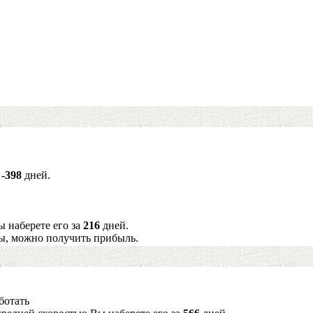
а
-398
дней.
ы наберете его за
216
дней.
ы, можно получить прибыль.
ботать