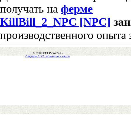
получать на
ферме
KillBill_2_NPC [NPC]
за
производственного опыта 
© 2008 CCCP-GW.SU -
Синдикат 2142 online-игры gwars.io