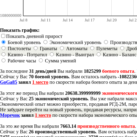
1080000000
Jul 8
Jul 11
Jul 14
Jul 17
Jul 20
Jul 2
Показать график:
Показать дневной прирост
Боевой уровень
Экономический уровень
Производст
Пистолеты
Гранаты
Автоматы
Пулеметы
Дроб
Казино - Потратил
Казино - Выиграл
Казино - Баланс
Рабочие часы
Сумма умений
За последние
31 день/дней
Вы набрали
1825299
боевого опыта
.
Сейчас у Вас
70 боевой уровень
. Вам осталось набрать
-108223
GoGa85
занял
1 место
по скорости набора боевого опыта за ден
За этот же период Вы набрали
20638.399999999
экономического
Сейчас у Вас
25 экономический уровень
. Вы уже набрали макс
Экономический опыт можно приобрести, продавая РГД-2М, паро
Не забудьте перейти на новый уровень, продавая ресурсы, напр
Моречок
занял
1 место
по скорости набора экономического опы
За это же время Вы набрали
7663.14
производственного опыта
Сейчас у Вас
26 производственный уровень
. Вам осталось наб