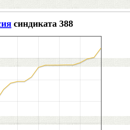
сия
синдиката 388