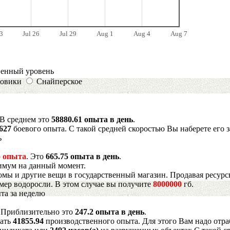
3
Jul 26
Jul 29
Aug 1
Aug 4
Aug 7
венный уровень
овики
Снайперское
 В среднем это
58880.61 опыта в день
.
6627
боевого опыта. С такой средней скоростью Вы наберете его 
ь
 опыта
. Это
665.75 опыта в день
.
имум на данный момент.
мы и другие вещи в государственный магазин. Продавая ресурс
имер водоросли. В этом случае вы получите
8000000
гб.
та за неделю
. Приблизительно это
247.2 опыта в день
.
рать
41855.94
производственного опыта. Для этого Вам надо отра