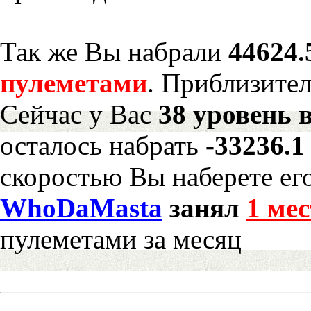
Так же Вы набрали
44624.
пулеметами
. Приблизите
Сейчас у Вас
38 уровень 
осталось набрать
-33236.
скоростью Вы наберете ег
WhoDaMasta
занял
1 мес
пулеметами за месяц