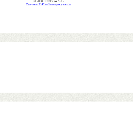
© 2008 CCCP-GW.SU -
Синдикат 2142 online-игры gwars.io