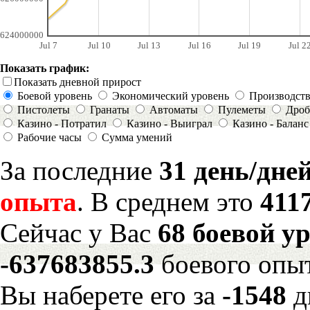
624000000
Jul 7
Jul 10
Jul 13
Jul 16
Jul 19
Jul 2
Показать график:
Показать дневной прирост
Боевой уровень
Экономический уровень
Производст
Пистолеты
Гранаты
Автоматы
Пулеметы
Дроб
Казино - Потратил
Казино - Выиграл
Казино - Баланс
Рабочие часы
Сумма умений
За последние
31 день/дне
опыта
. В среднем это
411
Сейчас у Вас
68 боевой у
-637683855.3
боевого опы
Вы наберете его за
-1548
д