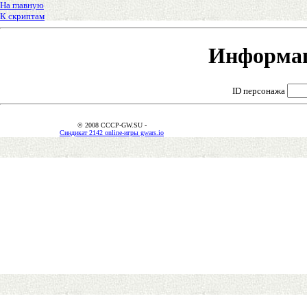
На главную
К скриптам
Информац
ID персонажа
© 2008 CCCP-GW.SU -
Синдикат 2142 online-игры gwars.io