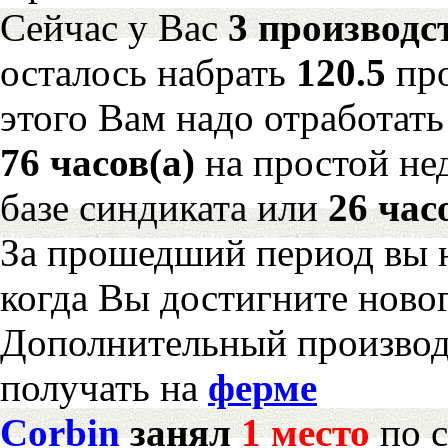
Сейчас у Вас
3 производс
осталось набрать
120.5
пр
этого Вам надо отработать
76 часов(а)
на простой н
базе синдиката или
26 час
За прошедший период вы н
когда Вы достигните новог
Дополнительный произво
получать на
ферме
Corbin
занял
1 место
по с