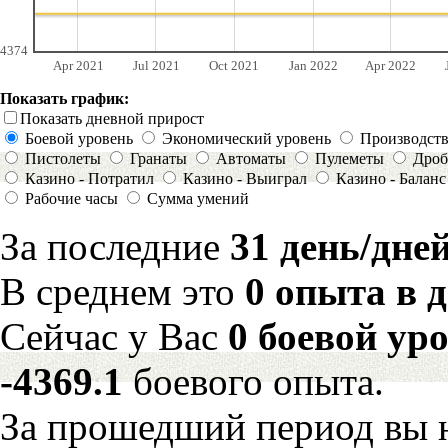
4374
Apr 2021
Jul 2021
Oct 2021
Jan 2022
Apr 2022
Показать график:
Показать дневной прирост
Боевой уровень
Экономический уровень
Производст
Пистолеты
Гранаты
Автоматы
Пулеметы
Дроб
Казино - Потратил
Казино - Выиграл
Казино - Баланс
Рабочие часы
Сумма умений
За последние
31 день/дне
В среднем это
0 опыта в 
Сейчас у Вас
0 боевой ур
-4369.1
боевого опыта.
За прошедший период вы н