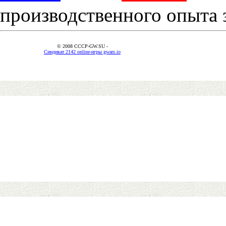
производственного опыта 
© 2008 CCCP-GW.SU -
Синдикат 2142 online-игры gwars.io