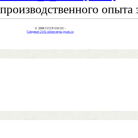
производственного опыта 
© 2008 CCCP-GW.SU -
Синдикат 2142 online-игры gwars.io