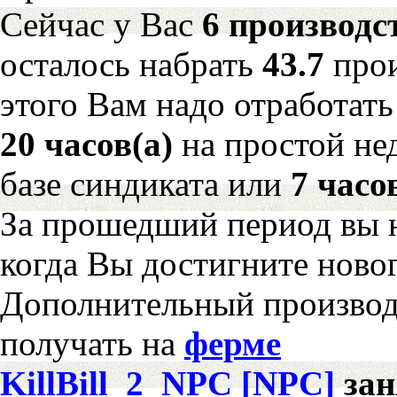
Сейчас у Вас
6 производс
осталось набрать
43.7
про
этого Вам надо отработать
20 часов(а)
на простой н
базе синдиката или
7 часо
За прошедший период вы н
когда Вы достигните новог
Дополнительный произво
получать на
ферме
KillBill_2_NPC [NPC]
за