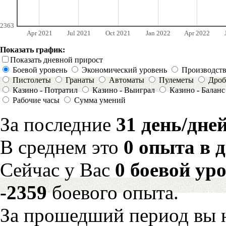
2363
Apr 2021
Jul 2021
Oct 2021
Jan 2022
Apr 2022
Показать график:
Показать дневной прирост
Боевой уровень
Экономический уровень
Производст
Пистолеты
Гранаты
Автоматы
Пулеметы
Дроб
Казино - Потратил
Казино - Выиграл
Казино - Баланс
Рабочие часы
Сумма умений
За последние
31 день/дне
В среднем это
0 опыта в 
Сейчас у Вас
0 боевой ур
-2359
боевого опыта.
За прошедший период вы н