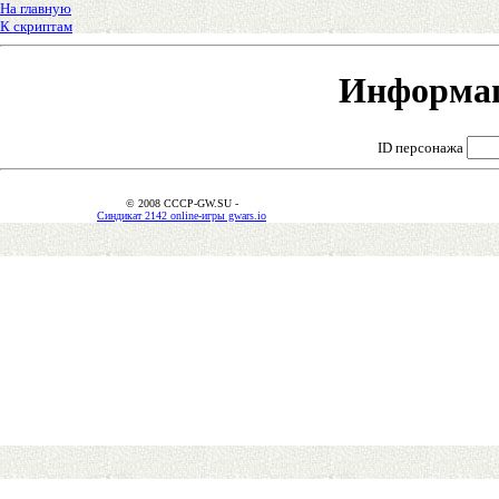
На главную
К скриптам
Информац
ID персонажа
© 2008 CCCP-GW.SU -
Синдикат 2142 online-игры gwars.io