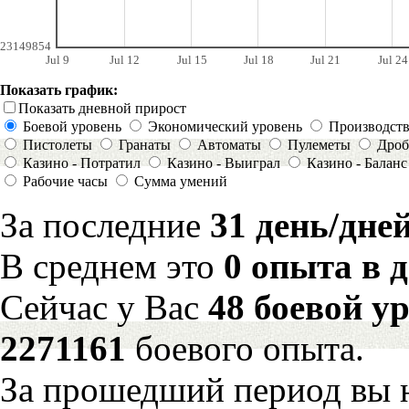
23149854
Jul 9
Jul 12
Jul 15
Jul 18
Jul 21
Jul 24
Показать график:
Показать дневной прирост
Боевой уровень
Экономический уровень
Производст
Пистолеты
Гранаты
Автоматы
Пулеметы
Дроб
Казино - Потратил
Казино - Выиграл
Казино - Баланс
Рабочие часы
Сумма умений
За последние
31 день/дне
В среднем это
0 опыта в 
Сейчас у Вас
48 боевой у
2271161
боевого опыта.
За прошедший период вы н