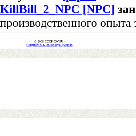
KillBill_2_NPC [NPC]
за
производственного опыта 
© 2008 CCCP-GW.SU -
Синдикат 2142 online-игры gwars.io