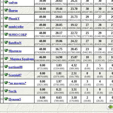
50.00
20.63
24.21
30
30
3
vadym
3
(49581836.000)
(10284905.760)
(484042.050)
(67594.20)
(69240.90)
(7019
50.00
19.44
23.70
30
30
3
Йончи
4
(60206300.000)
(7482960.210)
(416616.830)
(69187.80)
(59732.40)
(6012
49.00
20.63
21.73
29
27
2
PhunkY
5
(29130816.300)
(10294830.810)
(230154.510)
(57904.90)
(32016.30)
(4810
49.00
20.05
19.12
27
28
2
zumbi tribe
6
(29938175.400)
(8718441.120)
(109390.260)
(33647.40)
(42890.30)
(1713
48.00
20.17
22.72
25
29
2
МАЧО СОБР
7
(20170863.600)
(9059005.650)
(310276.790)
(17273.90)
(51462.80)
(1013
48.00
19.06
24.22
27
30
2
BateRtoN
8
(23754923.200)
(6710014.530)
(486378.050)
(28215.50)
(61620.10)
(969
48.00
16.75
20.45
23
24
2
Мрачила
9
(17426896.400)
(3562394.620)
(157965.680)
(9462.80)
(15330.40)
(834
46.00
14.90
15.87
10
15
1
_Марика Брайдик
10
(10638080.000)
(2042405.080)
(43880.200)
(342.80)
(1203.50)
(165
0.00
1.03
4.32
2
5
partizan88
11
(6725.000)
(1334.000)
(389.300)
(8.00)
(36.30)
(70.
0.00
1.81
2.51
0
0
Scorpio07
12
(4876.600)
(3370.500)
(105.700)
(0.00)
(0.60)
(0.
0.00
1.97
4.18
3
4
*не входить*
13
(2621.300)
(3783.300)
(353.200)
(13.90)
(23.90)
(0.
0.00
0.21
3.51
1
0
Nes1k
14
(2155.000)
(264.900)
(228.400)
(5.60)
(3.30)
(19.
0.00
0.63
3.18
2
4
Цунами5
15
(1646.300)
(789.400)
(176.000)
(10.80)
(28.20)
(0.