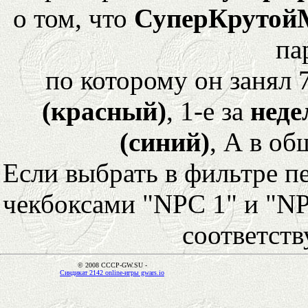
о том, что
СуперКрутой
па
по которому он занял 
(красный)
, 1-е за
неде
(синий)
, А в об
Если выбрать в фильтре 
чекбоксами "NPC 1" и "NP
соответст
© 2008 CCCP-GW.SU -
Синдикат 2142 online-игры gwars.io