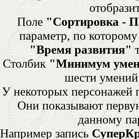
отобразит
Поле
"Сортировка - 
параметр, по которому 
"Время развития"
т
Столбик
"Минимум уме
шести умений
У некоторых персонажей 
Они показывают перву
данному па
Например запись
СуперК