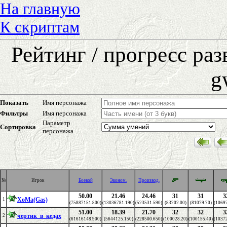
На главную
К скриптам
Рейтинг / прогресс ра
g
Показать
Имя персонажа
Фильтры
Имя персонажа
Параметр
Сортировка
персонажа
№
Игрок
Боевой
Эконом.
Производ.
50.00
21.46
24.46
31
31
3
XoMa(Gas)
1
(75887151.800)
(13036781.190)
(523531.590)
(83202.00)
(81079.70)
(1069
51.00
18.39
21.70
32
32
3
чертик_в_кедах
2
(61616148.900)
(5644125.150)
(228500.650)
(100028.20)
(100155.40)
(1037