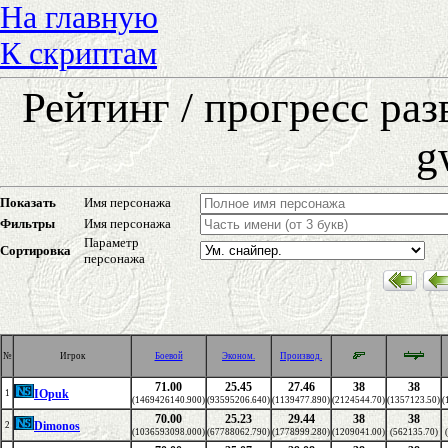
На главную
К скриптам
Рейтинг / прогресс ра
g
Показать
Имя персонажа
Фильтры
Имя персонажа
Параметр
Сортировка
персонажа
№
Игрок
Боевой
Эконом.
Производ.
71.00
25.45
27.46
38
38
IOpuk
1
(1469426140.900)
(93595206.640)
(1139477.890)
(2124544.70)
(1357123.50)
(
70.00
25.23
29.44
38
38
Dimonos
2
(1036593098.000)
(67788062.790)
(1778999.280)
(1209041.00)
(562135.70)