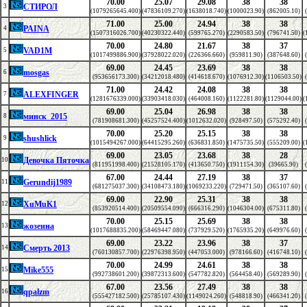
70.00
25.07
29.08
38
38
СТИРОЛ
3
(1079265645.400)
(47836109.270)
(1638018.740)
(1000023.90)
(862005.10)
71.00
25.00
24.94
38
38
PAINA
4
(1507316026.700)
(40230322.440)
(599765.270)
(2290583.50)
(796741.50)
(
70.00
24.80
21.67
38
37
VAD1M
5
(1017499886.900)
(37928022.020)
(226366.660)
(959811.90)
(387648.60)
69.00
24.45
23.69
38
38
mosgas
6
(953656173.300)
(34212018.480)
(414618.670)
(1076912.30)
(1106503.50)
71.00
24.42
24.08
38
38
ALEXFINGER
7
(1281676339.000)
(33903418.030)
(464008.160)
(1122281.80)
(1129044.00)
(
69.00
25.04
26.98
38
38
минск_2015
8
(781908681.300)
(45257524.400)
(1012632.020)
(928497.50)
(575292.40)
70.00
25.20
25.15
38
38
shushlick
9
(1015494267.000)
(64415295.260)
(636831.850)
(1475735.50)
(555209.00)
(
69.00
23.05
23.68
38
28
Девочка Пяточка
10
(811951998.400)
(21528105.170)
(413650.750)
(1911154.30)
(39665.90)
67.00
24.44
27.19
38
37
Gerundij1989
11
(681275037.300)
(34108473.180)
(1069233.220)
(729471.50)
(365107.60)
69.00
22.90
25.31
38
38
XuMuK1
12
(853920514.400)
(20509554.090)
(666316.290)
(1046304.00)
(675311.80)
70.00
25.15
25.69
38
38
жозеина
13
(1017688835.200)
(58469447.080)
(737929.520)
(1765935.20)
(649976.60)
69.00
23.22
23.96
38
37
Смерть 2013
14
(760130857.700)
(22976398.950)
(447053.000)
(978166.60)
(416748.10)
70.00
24.99
24.61
38
38
Mike555
15
(992738601.200)
(39872313.600)
(547782.820)
(564458.40)
(569289.90)
67.00
23.56
27.49
38
38
qpalzm
16
(555427182.500)
(25785107.430)
(1149024.260)
(548818.90)
(466341.20)