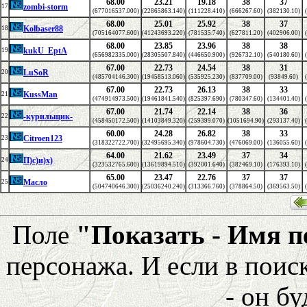
68.00
23.21
19.18
38
37
zombi-storm
17
(677016537.000)
(22865863.140)
(111228.410)
(666267.60)
(382130.10)
68.00
25.01
25.92
38
37
Kolbaser88
18
(705164077.600)
(41243693.220)
(781535.740)
(627811.20)
(402906.00)
68.00
23.85
23.96
38
38
kukU_EptA
19
(656982335.000)
(28305507.840)
(446650.900)
(926732.10)
(540180.60)
67.00
22.73
24.54
38
31
LuSoR
20
(485704146.300)
(19458513.060)
(535925.230)
(837709.00)
(93849.60)
67.00
22.73
26.13
38
33
KussMan
21
(474914973.500)
(19461841.540)
(825397.690)
(780347.60)
(134401.40)
67.00
21.74
22.14
38
36
-курильщик-
22
(458450172.500)
(14103849.320)
(259399.070)
(1051694.90)
(293137.40)
60.00
24.28
26.82
38
33
Citroen123
23
(318322722.700)
(32495695.340)
(978604.730)
(476069.00)
(136055.60)
64.00
21.62
23.49
37
34
П)с)и)х)
24
(323532765.600)
(13619894.510)
(392001.640)
(382469.10)
(176393.10)
65.00
23.47
22.76
37
37
Масло
25
(504740646.300)
(25036240.240)
(313366.760)
(378864.50)
(369563.50)
Поле
"Показать - Имя 
персонажа. И если в поис
- он бу