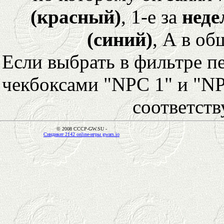
(красный)
, 1-е за
неде
(синий)
, А в об
Если выбрать в фильтре 
чекбоксами "NPC 1" и "NP
соответст
© 2008 CCCP-GW.SU -
Синдикат 2142 online-игры gwars.io