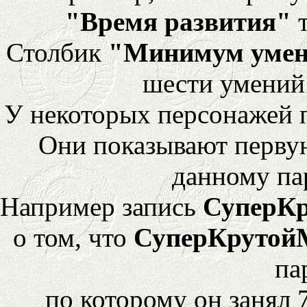
"Время развития"
т
Столбик
"Минимум уме
шести умений
У некоторых персонажей 
Они показывают перву
данному па
Например запись
СуперК
о том, что
СуперКрутой
па
по которому он занял 