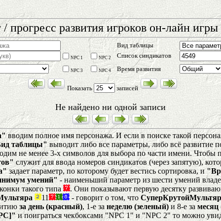
 / прогресс развития игроков он-лайн игры 
Вид таблицы
Список синдикатов
NPC 1
NPC 2
Время развития
NPC 3
NPC 4
Показать
записей
Не найдено ни одной записи
а"
вводим полное имя персонажа. И если в поиске такой персонаж
Вид таблицы"
выводит либо все параметры, либо всё развитие п
одим не менее 3-х символов для выбора по части имени. Чтобы по
тов"
служит для ввода номеров синдикатов (через запятую), кот
а"
задает параметр, по которому будет вестись сортировка, и
"Вр
нимум умений"
- наименьший параметр из шести умений влад
конки такого типа
. Они показывают первую десятку развиваю
Мультяра
11
- говорит о том, что
СуперКрутойМультяр
звитию
за день (красный)
, 1-е за
неделю (зеленый)
и 8-е за
месяц 
PC]"
и поиграться чекбоксами "NPC 1" и "NPC 2" то можно уви