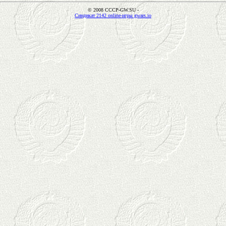
© 2008 CCCP-GW.SU -
Синдикат 2142 online-игры gwars.io