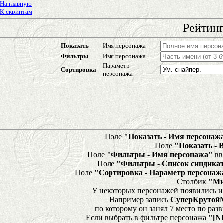
На главную
К скриптам
Рейтинг
Показать
Имя персонажа
Фильтры
Имя персонажа
Параметр
Сортировка
персонажа
Поле
"Показать - Имя персонаж
Поле
"Показать - 
Поле
"Фильтры - Имя персонажа"
вв
Поле
"Фильтры - Список синдика
Поле
"Сортировка - Параметр персонаж
Столбик
"Ми
У некоторых персонажей появились и
Например запись
СуперКрутой
по которому он занял 7 место по ра
Если выбрать в фильтре персонажа
"[N