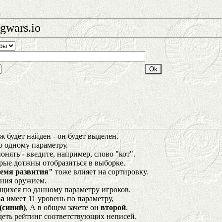
gwars.io
 будет найден - он будет выделен.
о одному параметру.
нять - введите, например, слово "кот".
орые дотжны отобразиться в выборке.
емя развития"
тоже влияет на сортировку.
ения оружием.
щихся по данному параметру игроков.
а
имеет 11 уровень по параметру,
(синий)
, А в общем зачете он
второй
.
деть рейтинг соответствующих неписей.