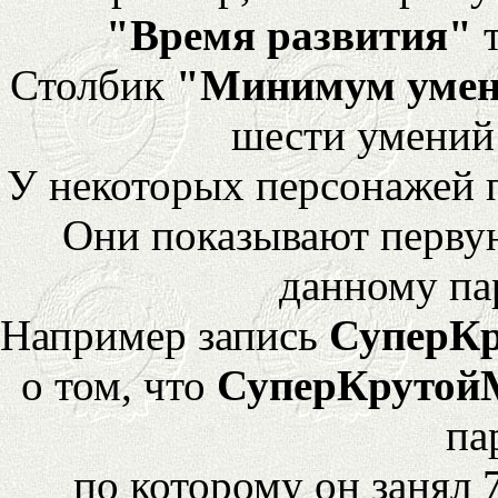
"Время развития"
т
Столбик
"Минимум уме
шести умений
У некоторых персонажей 
Они показывают перву
данному па
Например запись
СуперК
о том, что
СуперКрутой
па
по которому он занял 