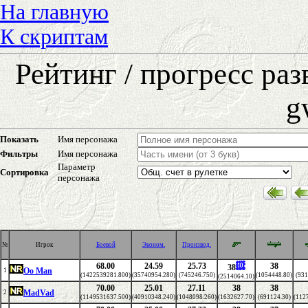
На главную
К скриптам
Рейтинг / прогресс ра
g
Показать
Имя персонажа
Фильтры
Имя персонажа
Параметр
Сортировка
персонажа
№
Игрок
Боевой
Эконом.
Производ.
68.00
24.59
25.73
38
38
Oo Man
1
(1422539281.800)
(35740954.280)
(745246.750)
(1054448.80)
(931
(2514064.10)
70.00
25.01
27.11
38
38
MadVad
2
(1149531637.500)
(40910348.240)
(1048098.260)
(1632627.70)
(691124.30)
(112