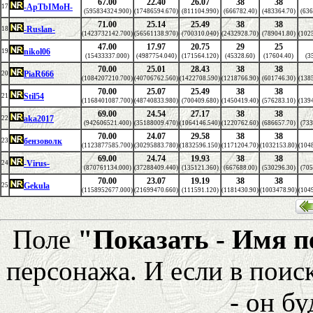
67.00
22.40
26.07
38
38
-ApTbIMoH-
17
(595834324.900)
(17486594.670)
(811104.990)
(666782.40)
(483364.70)
(636
71.00
25.14
25.49
38
38
-Ruslan-
18
(1423732142.700)
(56561138.970)
(700310.040)
(2432928.70)
(789041.80)
(102
47.00
17.97
20.75
29
25
nikol06
19
(15433337.000)
(4987754.040)
(171564.120)
(45328.60)
(17604.40)
(3
70.00
25.01
28.43
38
38
PiaR666
20
(1084207210.700)
(40706762.560)
(1422708.590)
(1218766.90)
(601746.30)
(138
70.00
25.07
25.49
38
38
Stil54
21
(1168401087.700)
(48740833.980)
(700409.680)
(1450419.40)
(576283.10)
(139
69.00
24.54
27.17
38
38
aka2017
22
(942606521.400)
(35188009.470)
(1064146.540)
(1220762.60)
(686657.70)
(733
70.00
24.07
29.58
38
38
бензоволк
23
(1123877585.700)
(30295883.780)
(1832596.150)
(1171204.70)
(1032153.80)
(104
69.00
24.74
19.93
38
38
-Virus-
24
(870761134.000)
(37288409.440)
(135121.360)
(667688.00)
(530296.30)
(705
70.00
23.07
19.19
38
38
Gekula
25
(1158952677.000)
(21699470.660)
(111591.120)
(1181430.90)
(1003478.90)
(104
Поле
"Показать - Имя 
персонажа. И если в поис
- он бу