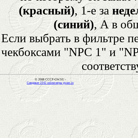
(красный)
, 1-е за
неде
(синий)
, А в об
Если выбрать в фильтре 
чекбоксами "NPC 1" и "NP
соответст
© 2008 CCCP-GW.SU -
Синдикат 2142 online-игры gwars.io