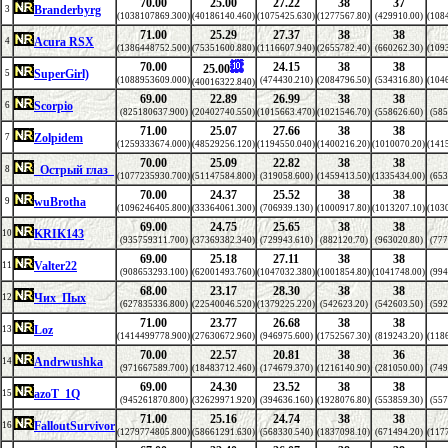
70.00
25.00
27.22
38
37
Branderbyrg
3
(1038107869.300)
(40186140.460)
(1075425.630)
(1277567.80)
(429910.00)
(108
71.00
25.29
27.37
38
38
Acura RSX
4
(1386448752.500)
(75351600.880)
(1116607.940)
(2655782.40)
(660262.30)
(109
70.00
24.15
38
38
25.00
SuperGirl)
5
(1088953609.000)
(474430.210)
(2084796.50)
(534316.80)
(104
(40016322.840)
69.00
22.89
26.99
38
38
Scorpio
6
(825180637.900)
(20402740.550)
(1015663.470)
(1021546.70)
(558626.60)
(585
71.00
25.07
27.66
38
38
Zolpidem
7
(1259333674.000)
(48529256.120)
(1194550.040)
(1400216.20)
(1010070.20)
(141
70.00
25.09
22.82
38
38
_Острый глаз_
8
(1077235930.700)
(51147584.800)
(319058.600)
(1459413.50)
(1335434.00)
(653
70.00
24.37
25.52
38
38
wuBrotha
9
(1096246405.800)
(33364061.300)
(706939.130)
(1000917.80)
(1013207.10)
(103
69.00
24.75
25.65
38
38
KRIK143
10
(935759311.700)
(37369382.340)
(729943.610)
(882120.70)
(963020.80)
(777
69.00
25.18
27.11
38
38
Valter22
11
(908653293.100)
(62001493.760)
(1047032.380)
(1001854.80)
(1041748.00)
(994
68.00
23.17
28.30
38
38
Чих_Пых
12
(627835336.800)
(22540046.520)
(1379225.220)
(542623.20)
(542603.50)
(592
71.00
23.77
26.68
38
38
Loz
13
(1414499778.900)
(27630672.960)
(946975.600)
(1752567.30)
(819243.20)
(118
70.00
22.57
20.81
38
36
Andrwushka
14
(971667589.700)
(18483712.460)
(174679.370)
(1216140.90)
(281050.00)
(749
69.00
24.30
23.52
38
38
azoT_1Q
15
(945261870.800)
(32629971.920)
(394636.160)
(1928076.80)
(553859.30)
(557
71.00
25.16
24.74
38
38
FalloutSurvivor
16
(1279774805.800)
(58661291.630)
(568330.540)
(1837098.10)
(671494.20)
(117