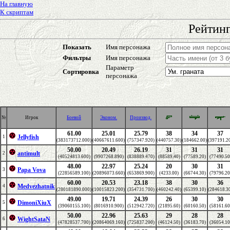
На главную
К скриптам
Рейтинг
Показать
Имя персонажа
Фильтры
Имя персонажа
Параметр
Сортировка
персонажа
№
Игрок
Боевой
Эконом.
Производ.
61.00
25.01
25.79
38
34
37
Jellyfish
1
(383173712.000)
(40667611.600)
(757347.920)
(440757.30)
(184662.00)
(397191.2
50.00
20.49
26.19
31
31
31
antimult
2
(40524813.600)
(9907268.890)
(838889.470)
(88589.40)
(77589.20)
(77490.50
48.00
22.97
25.24
20
30
31
Papa Vova
3
(22856589.100)
(20896073.660)
(653869.900)
(4233.00)
(66744.30)
(79796.20
60.00
20.53
23.18
38
30
36
Medvezhatnik
4
(280181890.000)
(10015823.200)
(354731.700)
(460242.40)
(65399.10)
(284618.3
49.00
19.71
24.39
26
30
30
DimoniXiuX
5
(39060155.100)
(8016910.900)
(512942.720)
(21895.60)
(60160.50)
(58161.60
50.00
22.96
25.63
29
28
28
WightSataN
6
(47828537.700)
(20864069.160)
(725837.200)
(46124.50)
(36183.70)
(36054.10