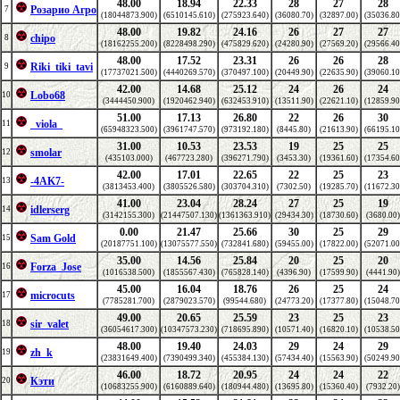
48.00
18.94
22.33
28
27
28
Розарио Агро
7
(18044873.900)
(6510145.610)
(275923.640)
(36080.70)
(32897.00)
(35036.80
48.00
19.82
24.16
26
27
27
chipo
8
(18162255.200)
(8228498.290)
(475829.620)
(24280.90)
(27569.20)
(29566.40
48.00
17.52
23.31
26
26
28
Riki_tiki_tavi
9
(17737021.500)
(4440269.570)
(370497.100)
(20449.90)
(22635.90)
(39060.10
42.00
14.68
25.12
24
26
24
Lobo68
10
(3444450.900)
(1920462.940)
(632453.910)
(13511.90)
(22621.10)
(12859.90
51.00
17.13
26.80
22
26
30
_viola_
11
(65948323.500)
(3961747.570)
(973192.180)
(8445.80)
(21613.90)
(66195.10
31.00
10.53
23.53
19
25
25
smolar
12
(435103.000)
(467723.280)
(396271.790)
(3453.30)
(19361.60)
(17354.60
42.00
17.01
22.65
22
25
23
-4AK7-
13
(3813453.400)
(3805526.580)
(303704.310)
(7302.50)
(19285.70)
(11672.30
41.00
23.04
28.24
27
25
19
idlerserg
14
(3142155.300)
(21447507.130)
(1361363.910)
(29434.30)
(18730.60)
(3680.00)
0.00
21.47
25.66
30
25
29
Sam Gold
15
(20187751.100)
(13075577.550)
(732841.680)
(59455.00)
(17822.00)
(52071.00
35.00
14.56
25.84
20
25
20
Forza_Jose
16
(1016538.500)
(1855567.430)
(765828.140)
(4396.90)
(17599.90)
(4441.90)
45.00
16.04
18.76
26
25
24
microcuts
17
(7785281.700)
(2879023.570)
(99544.680)
(24773.20)
(17377.80)
(15048.70
49.00
20.65
25.59
23
25
23
sir_valet
18
(36054617.300)
(10347573.230)
(718695.890)
(10571.40)
(16820.10)
(10538.50
48.00
19.40
24.03
29
24
29
zh_k
19
(23831649.400)
(7390499.340)
(455384.130)
(57434.40)
(15563.90)
(50249.90
46.00
18.72
20.95
24
24
22
Кэти
20
(10683255.900)
(6160889.640)
(180944.480)
(13695.80)
(15360.40)
(7932.20)