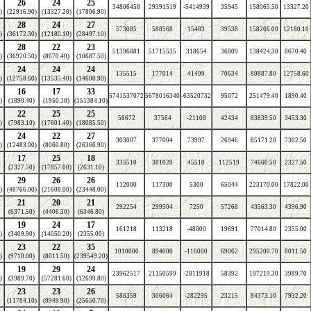
26
24
25
34806458
29391519
-5414939
35945
158065.50
13327.20
)
(22916.90)
(13327.20)
(17806.90)
28
24
27
573085
588568
15483
39538
158266.00
12180.10
)
(36172.30)
(12180.10)
(28497.10)
28
22
23
51396881
51715535
318654
36809
138424.30
8670.40
)
(36920.50)
(8670.40)
(10687.50)
24
24
24
135515
177014
41499
70634
89887.80
12758.60
)
(12758.60)
(13535.40)
(14600.90)
16
17
33
5741537072
5678016340
-63520732
95072
251479.40
1890.40
)
(1890.40)
(1950.10)
(151384.10)
22
25
25
58672
37564
-21108
42434
83839.50
3453.30
)
(7983.10)
(17601.40)
(18085.50)
24
22
27
303007
377004
73997
26946
85171.20
7302.50
)
(12483.00)
(8060.80)
(26366.90)
17
25
18
335510
381020
45510
112519
74660.50
2327.50
(2327.50)
(17857.00)
(2631.10)
29
26
26
112000
117300
5300
65044
223170.00
17822.00
)
(48766.00)
(21608.00)
(23448.00)
21
20
21
292254
299504
7250
57268
43563.30
4396.90
(6371.50)
(4406.30)
(6346.80)
19
24
17
161218
113218
-48000
19691
77014.80
2355.00
)
(3409.90)
(14050.20)
(2355.00)
23
22
35
1010000
894000
-116000
69062
295200.70
8011.50
)
(9710.00)
(8011.50)
(239549.20)
19
29
24
23962517
21150599
-2811918
58392
197219.30
3989.70
)
(3989.70)
(57281.60)
(12699.80)
23
23
26
588359
306064
-282295
23215
84373.10
7932.20
(11784.10)
(9949.90)
(25650.70)