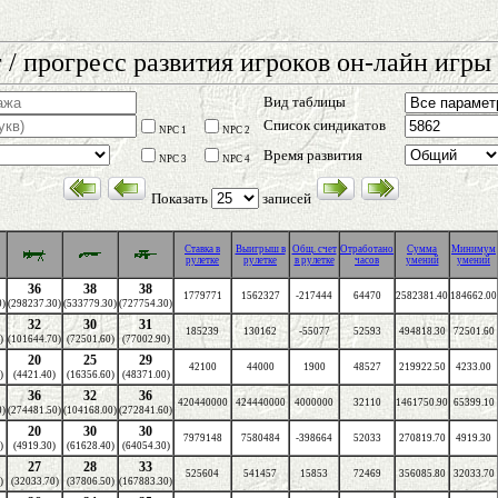
 / прогресс развития игроков он-лайн игры 
Вид таблицы
Список синдикатов
NPC 1
NPC 2
Время развития
NPC 3
NPC 4
Показать
записей
Cтавка в
Выигрыш в
Общ. счет
Отработано
Сумма
Минимум
рулетке
рулетке
в рулетке
часов
умений
умений
36
38
38
1779771
1562327
-217444
64470
2582381.40
184662.00
0)
(298237.30)
(533779.30)
(727754.30)
32
30
31
185239
130162
-55077
52593
494818.30
72501.60
)
(101644.70)
(72501.60)
(77002.90)
20
25
29
42100
44000
1900
48527
219922.50
4233.00
)
(4421.40)
(16356.60)
(48371.00)
36
32
36
420440000
424440000
4000000
32110
1461750.90
65399.10
0)
(274481.50)
(104168.00)
(272841.60)
20
30
30
7979148
7580484
-398664
52033
270819.70
4919.30
)
(4919.30)
(61628.40)
(64054.30)
27
28
33
525604
541457
15853
72469
356085.80
32033.70
)
(32033.70)
(37806.50)
(167883.30)