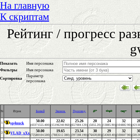
На главную
К скриптам
Рейтинг / прогресс ра
g
Показать
Имя персонажа
Фильтры
Имя персонажа
Параметр
Сортировка
персонажа
№
Игрок
Боевой
Эконом.
Производ.
50.00
22.02
25.26
20
24
32
2
sp4nuck
1
(43371555.400)
(15196240.960)
(657084.120)
(5055.20)
(13885.90)
(104882.90)
(42138
50.00
19.65
23.54
30
29
32
3
VLAD_xXx
2
(72580104.500)
(7883512.380)
(397288.190)
(76428.00)
(54369.40)
(100607.90)
(58126