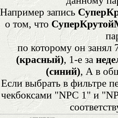
данному па
Например запись
СуперК
о том, что
СуперКрутой
па
по которому он занял 
(красный)
, 1-е за
неде
(синий)
, А в об
Если выбрать в фильтре 
чекбоксами "NPC 1" и "NP
соответст