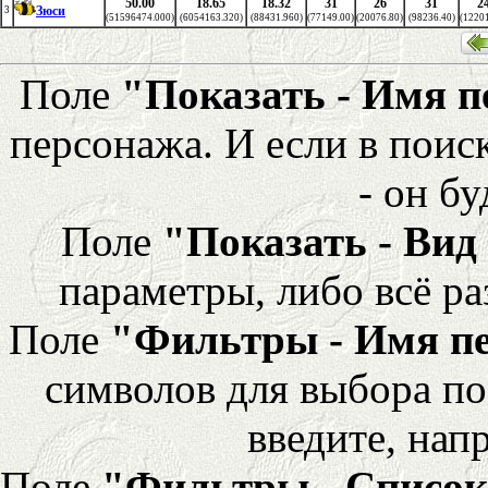
50.00
18.65
18.32
31
26
31
2
Зюси
3
(51596474.000)
(6054163.320)
(88431.960)
(77149.00)
(20076.80)
(98236.40)
(12201
Поле
"Показать - Имя 
персонажа. И если в поис
- он бу
Поле
"Показать - Вид
параметры, либо всё ра
Поле
"Фильтры - Имя п
символов для выбора по
введите, напр
Поле
"Фильтры - Список