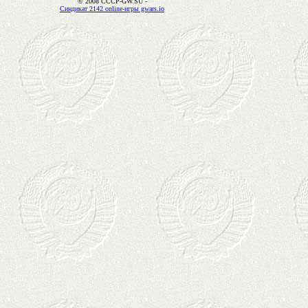
© 2008 CCCP-GW.SU -
Синдикат 2142 online-игры gwars.io