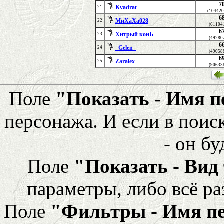
7
Kvadrat
21
(104420
6
МиХаХа028
22
(61104
6
Хитрый конЬ
23
(49280
6
_Gelen_
24
(49058
6
Zaralex
25
(90633
Поле
"Показать - Имя 
персонажа. И если в поис
- он бу
Поле
"Показать - Вид
параметры, либо всё ра
Поле
"Фильтры - Имя п