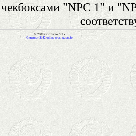
чекбоксами "NPC 1" и "NP
соответст
© 2008 CCCP-GW.SU -
Синдикат 2142 online-игры gwars.io