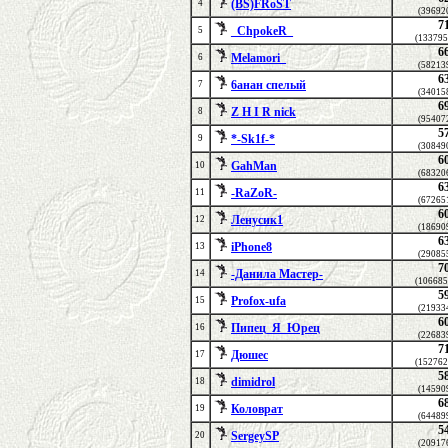
(BS)FRoST
4
(39692
7
_ChpokeR_
5
(133795
6
Melamori_
6
(58213
6
6анан спелый
7
(34015
6
Z H I R nick
8
(95407
5
*-Sk1f-*
9
(30849
6
GahMan
10
(68320
6
-RaZoR-
11
(67265
6
Ленусик1
12
(18690
6
iPhone8
13
(29085
7
-Данила Мастер-
14
(106685
5
Profox-ufa
15
(21933
6
Пипец_Я_Юрец
16
(22683
7
Дюшес
17
(152762
5
dimidrol
18
(14590
6
Коловрат
19
(64489
5
SergeySP
20
(20917