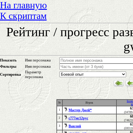
На главную
К скриптам
Рейтинг / прогресс ра
g
Показать
Имя персонажа
Фильтры
Имя персонажа
Параметр
Сортировка
персонажа
Боев
№
Игрок
в
6
Мастер Джей*
1
(34789
6
с777мс12рус
2
(74621
6
Ваилий
3
(59311
6