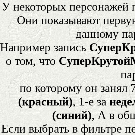
У некоторых персонажей 
Они показывают перву
данному па
Например запись
СуперК
о том, что
СуперКрутой
па
по которому он занял 
(красный)
, 1-е за
неде
(синий)
, А в об
Если выбрать в фильтре 