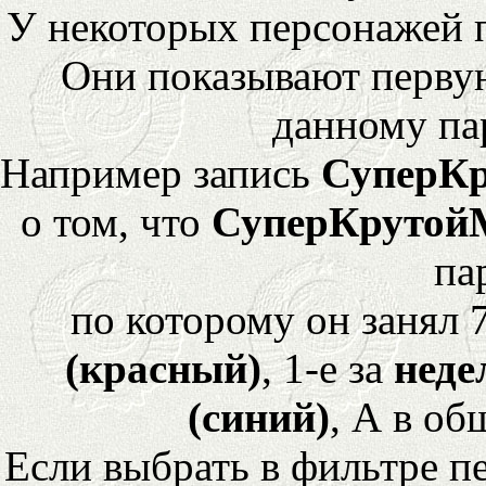
У некоторых персонажей 
Они показывают перву
данному па
Например запись
СуперК
о том, что
СуперКрутой
па
по которому он занял 
(красный)
, 1-е за
неде
(синий)
, А в об
Если выбрать в фильтре 