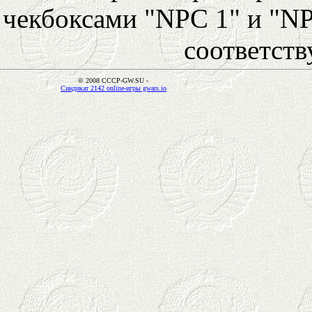
чекбоксами "NPC 1" и "NP
соответст
© 2008 CCCP-GW.SU -
Синдикат 2142 online-игры gwars.io