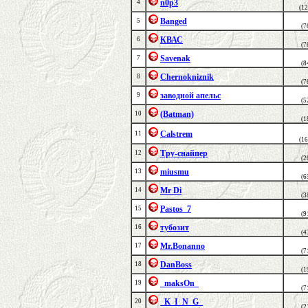
n0p3
4
(1
Banged
5
(7
КВАС
6
(7
Savenak
7
(8
Chernokniznik
8
(7
заводной апельс
9
(5
(Batman)
10
(1
Calstrem
11
(1
Тру-снайпер
12
(2
miusmu
13
(6
Mr Di
14
(3
Pastos_7
15
(9
тубозит
16
(4
Mr.Bonanno
17
(7
DanBoss
18
(1
_maksOn_
19
(7
_K_I_N_G_
20
(2