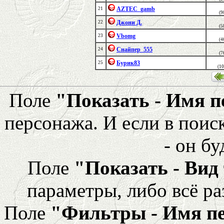
AZTEC_gamb
21
(9
Джони Д.
22
(5
Vbomg
23
(4
Снайпер_555
24
(7
Бурик83
25
(1
Поле
"Показать - Имя 
персонажа. И если в поис
- он бу
Поле
"Показать - Вид
параметры, либо всё ра
Поле
"Фильтры - Имя п