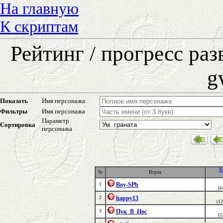
На главную
К скриптам
Рейтинг / прогресс ра
g
Показать
Имя персонажа
Фильтры
Имя персонажа
Параметр
Сортировка
персонажа
Ум
№
Игрок
Boy-SPb
1
(6
happy13
2
(1
Пук_В_Нос
3
(5