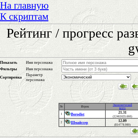
На главную
К скриптам
Рейтинг / прогресс ра
g
Показать
Имя персонажа
Фильтры
Имя персонажа
Параметр
Сортировка
персонажа
Экономический
№
Игрок
всего
21.31
Borodist
1
(12461635.660)
12.09
Шмайссер
2
(814778.980)