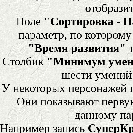
отобразит
Поле
"Сортировка - 
параметр, по которому 
"Время развития"
т
Столбик
"Минимум уме
шести умений
У некоторых персонажей 
Они показывают перву
данному па
Например запись
СуперК