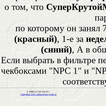
о том, что
СуперКрутой
па
по которому он занял 
(красный)
, 1-е за
неде
(синий)
, А в об
Если выбрать в фильтре 
чекбоксами "NPC 1" и "NP
соответст
© 2008 CCCP-GW.SU -
Синдикат 2142 online-игры gwars.io