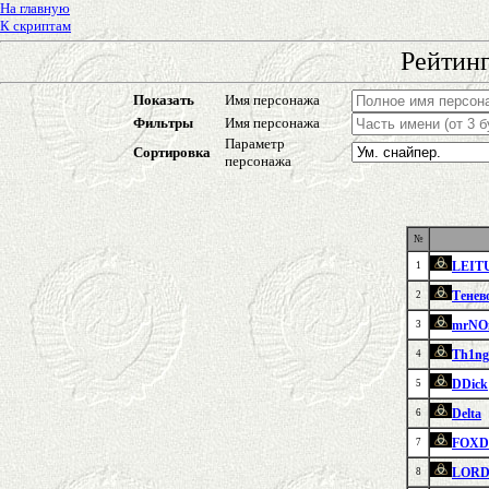
На главную
К скриптам
Рейтинг
Показать
Имя персонажа
Фильтры
Имя персонажа
Параметр
Сортировка
персонажа
№
LEIT
1
Тенев
2
mrNO
3
Th1ng
4
DDick
5
Delta
6
FOX
7
LORD
8