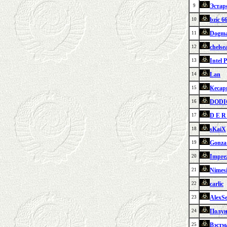
Эстар
9
bzic 6
10
Dogm
11
chelse
12
Intel 
13
Lan
14
Кесар
15
DODI
16
D E R
17
sKaiX
18
Gonza
19
Impre
20
Nimes
21
carlic
22
AlexS
23
Полу
24
Вэстм
25