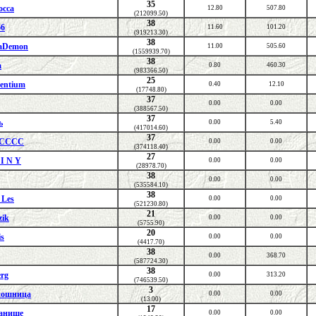
35
осса
12.80
507.80
(212099.50)
38
66
11.60
101.20
(919213.30)
38
aDemon
11.00
505.60
(1559939.70)
38
a
0.80
460.30
(983366.50)
25
Pentium
0.40
12.10
(17748.80)
37
0.00
0.00
(388567.50)
37
ь
0.00
5.40
(417014.60)
37
CCCC
0.00
0.00
(374118.40)
27
 I N Y
0.00
0.00
(28978.70)
38
0.00
0.00
(535584.10)
38
 Les
0.00
0.00
(521230.80)
21
zik
0.00
0.00
(5755.90)
20
is
0.00
0.00
(4417.70)
38
0.00
368.70
(587724.30)
38
erg
0.00
313.20
(746539.50)
3
ношница
0.00
0.00
(13.00)
17
анище
0.00
0.00