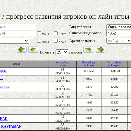
 / прогресс развития игроков он-лайн игры 
Вид таблицы
Список синдикатов
NPC 1
NPC 2
Время развития
NPC 3
NPC 4
Показать
записей
Ум. снайпер.
Ум. снайпер.
Ум. снайпер.
Игрок
всего
за 1 день
за 1 неделю
37
UNG
10155.50
34797.20
(364917.60)
38
ой
89.60
350.90
(480325.10)
36
name2
78.70
426.90
(333671.70)
38
47.50
371.30
(550895.30)
38
44.00
324.50
(533374.00)
38
43.20
130.60
(674619.60)
37
DEAD
38.00
372.90
(392074.50)
38
 RASTAMAN
23.90
315.00
(635093.80)