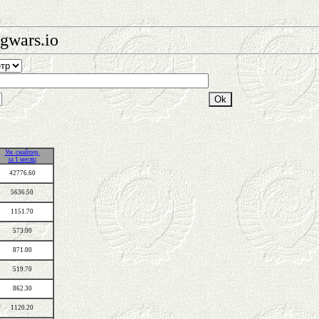
gwars.io
Ум. снайпер.
за 1 месяц
42776.60
5636.50
1151.70
573.00
871.00
519.70
862.30
1120.20