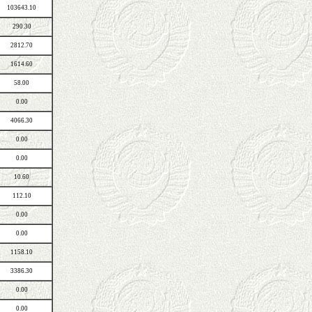
103643.10
290.30
2812.70
1614.60
58.00
0.00
4066.30
0.00
0.00
10.60
112.10
0.00
0.00
1158.10
3386.30
0.00
0.00