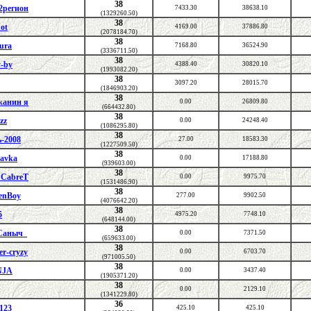
38
2регион
7433.30
38638.10
(1329260.50)
38
ot
4169.00
37886.80
(2078184.70)
38
tura
7168.80
36524.90
(3336711.50)
38
-by
4388.40
30820.10
(1993082.20)
38
3097.20
28015.70
(1846903.20)
38
жанин я
0.00
26809.80
(664432.80)
38
zz
0.00
24248.40
(1086295.80)
38
-2008
27.00
18583.30
(1227509.50)
38
lavka
0.00
17188.80
(939603.00)
38
 CabreT
0.00
9975.70
(1531486.90)
38
enBoy
277.00
9902.50
(4076642.20)
38
5
4975.20
7748.10
(648144.00)
38
Саныч_
0.00
7371.50
(659633.00)
38
er-cryzy
0.00
6703.70
(971005.50)
38
NJA
0.00
3437.40
(1905371.20)
38
0.00
2129.10
(1341229.80)
36
123
425.10
425.10