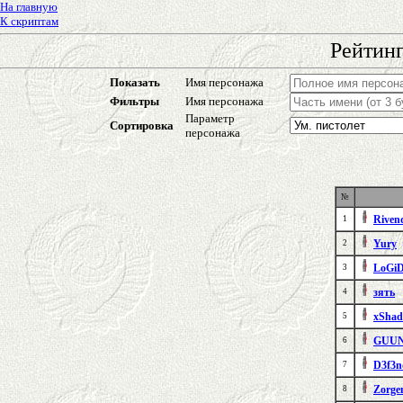
На главную
К скриптам
Рейтинг
Показать
Имя персонажа
Фильтры
Имя персонажа
Параметр
Сортировка
персонажа
№
Riven
1
Yury
2
LoGi
3
зять
4
xSha
5
GUU
6
D3f3n
7
Zorge
8