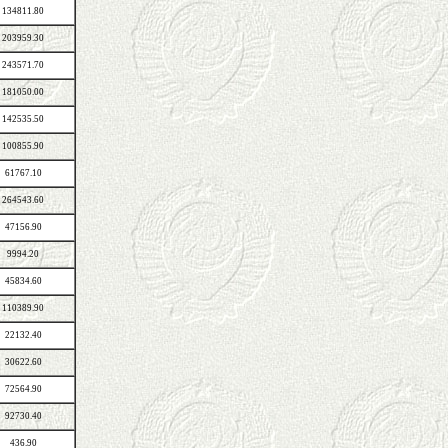
134811.80
203959.30
243571.70
181050.00
142535.50
100855.90
61767.10
264543.60
47156.90
9994.20
45834.60
110389.90
22132.40
30622.60
72564.90
92730.40
436.90