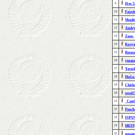
Нло 5
9
Fastsh
10
Megil
11
Andry
12
Zazu-
13
Калу
14
Bzzzzz
15
упырь
16
Yaras
17
HuGo
18
Chick
19
zexel1
20
_Сан
21
Panch
22
ISPA
23
fill219
24
пахан
25