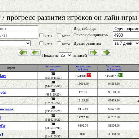
 / прогресс развития игроков он-лайн игры 
Вид таблицы
Список синдикатов
NPC 1
NPC 2
Время развития
NPC 3
NPC 4
Показать
записей
Ум. пистолет
Ум. пистолет
Ум. пистолет
Игрок
всего
за 1 день
за 1 неделю
38
dare
25413.80
115288.10
(1554915.50)
38
15614.40
94864.50
(1442925.60)
38
DoGi
178.50
93140.50
(986129.20)
38
12135.30
87439.60
4
(3742862.60)
38
dowmanx
9112.80
67527.40
(2916385.70)
38
N
14212.10
63737.30
(3466249.20)
38
d3r
9992.70
51326.00
(2035402.90)
38
nT
0.00
39488.80
(1145105.50)