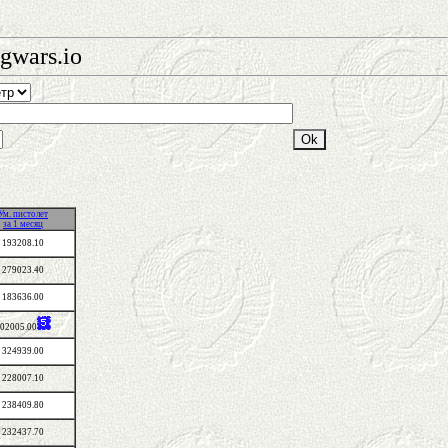
gwars.io
Ум. пистолет
за 1 месяц
193208.10
279023.40
183636.00
02005.00
324939.00
228007.10
238409.80
232437.70