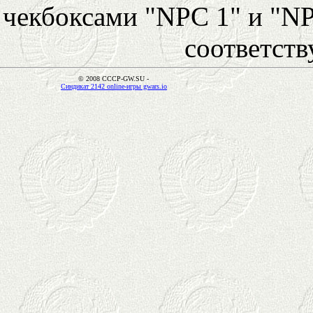
чекбоксами "NPC 1" и "NP
соответст
© 2008 CCCP-GW.SU -
Синдикат 2142 online-игры gwars.io