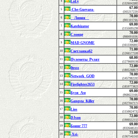
LoLy
4
(1326042005
67.00
-Che-Guevara-
5
(565217220
70.00
__Ливия__
6
(981101766
69.00
Katehizator
7
(1155695296
70.00
Слонце
8
(980091036
72.00
MAD GNOME
9
(1613306803
71.00
Светланка62
10
(1266577598
68.00
Пулеметы_Рулят
11
(1279609198
72.00
0psss
12
(1805288679
70.00
Network_GOD
13
(1457982205
72.00
Firefighter2653
14
(1859773621
69.00
Бузя_Ам
15
(968622166
70.00
Gangsta_Killer
16
(1027847174
70.00
Lios
17
(1150624732
72.00
DJson
18
(1900552155
69.00
Боинг 777
19
(932648533
71.00
-Xsi-
20
(1367541161