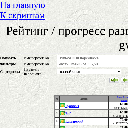
На главную
К скриптам
Рейтинг / прогресс ра
g
Показать
Имя персонажа
Фильтры
Имя персонажа
Параметр
Сортировка
персонажа
Боевой о
№
Игрок
всего
66.00
Lyonnais
1
(701982575
65.00
Piff
2
(1038672711
70.00
Кошарский
3
(1172876704
71.00