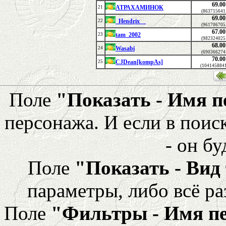
69.00
АТРАХАМИНОК
21
(863715641
69.00
_Hendrix__
22
(961706705
67.00
tam_2002
23
(982324025
68.00
Wasabi
24
(690366274
70.00
CJDean[kompAs]
25
(1041458841
Поле
"Показать - Имя 
персонажа. И если в поис
- он бу
Поле
"Показать - Вид
параметры, либо всё ра
Поле
"Фильтры - Имя п