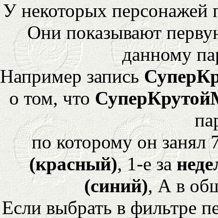
У некоторых персонажей 
Они показывают перву
данному па
Например запись
СуперК
о том, что
СуперКрутой
па
по которому он занял 
(красный)
, 1-е за
неде
(синий)
, А в об
Если выбрать в фильтре 