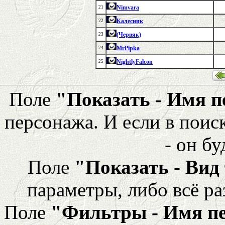
Nimvara
21
Калесник
22
(Червяк)
23
MrPipka
24
NightlyFalcon
25
Поле
"Показать - Имя 
персонажа. И если в поис
- он бу
Поле
"Показать - Вид
параметры, либо всё ра
Поле
"Фильтры - Имя п