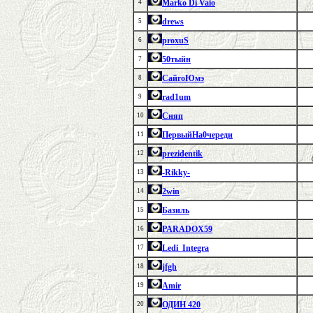
Marko Di Vaio
4
drews
5
proxuS
6
50тыйн
7
СайгоЮмэ
8
rad1um
9
Сняп
10
ПервыйНа0череди
11
prezidentik
12
-Rikky-
13
2win
14
Базиль
15
PARADOX59
16
Ledi_Integra
17
jfgh
18
Amir
19
ОДИН 420
20