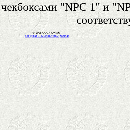
чекбоксами "NPC 1" и "NP
соответст
© 2008 CCCP-GW.SU -
Синдикат 2142 online-игры gwars.io