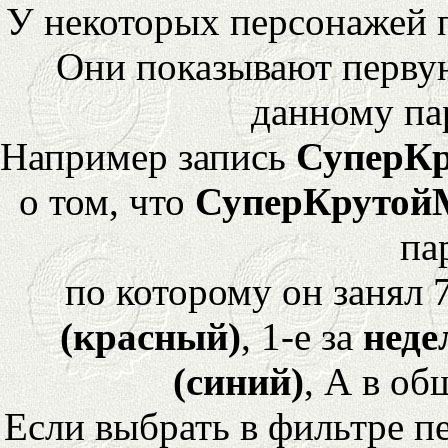
У некоторых персонажей 
Они показывают перву
данному па
Например запись
СуперК
о том, что
СуперКрутой
па
по которому он занял 
(красный)
, 1-е за
неде
(синий)
, А в об
Если выбрать в фильтре 