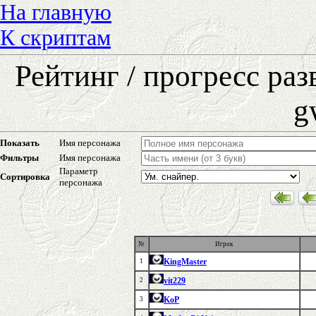
На главную
К скриптам
Рейтинг / прогресс ра
g
Показать
Имя персонажа
Фильтры
Имя персонажа
Параметр
Сортировка
персонажа
№
Игрок
KingMaster
1
vit229
2
KoP
3