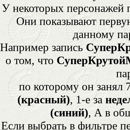
У некоторых персонажей 
Они показывают перву
данному па
Например запись
СуперК
о том, что
СуперКрутой
па
по которому он занял 
(красный)
, 1-е за
неде
(синий)
, А в об
Если выбрать в фильтре 