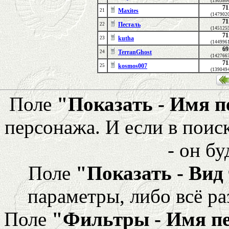
(150380
71
Maxites
21
(147902
71
Песталь
22
(145125
71
kutha
23
(144996
69
TerranGhost
24
(142766
71
kosmos007
25
(139049
Поле
"Показать - Имя 
персонажа. И если в поис
- он бу
Поле
"Показать - Вид
параметры, либо всё ра
Поле
"Фильтры - Имя п