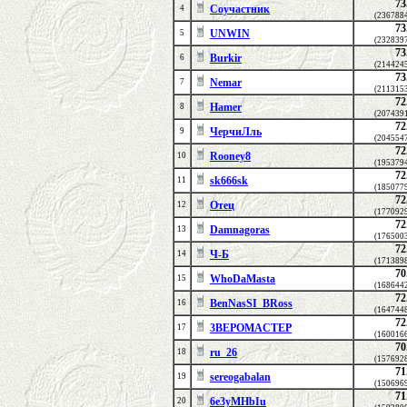
73
Соучастник
4
(236788
73
UNWIN
5
(232839
73
Burkir
6
(214424
73
Nemar
7
(211315
72
Hamer
8
(207439
72
ЧерчиЛль
9
(204554
72
Rooney8
10
(195379
72
sk666sk
11
(185077
72
Отец
12
(177092
72
Damnagoras
13
(176500
72
Ч-Б
14
(171389
70
WhoDaMasta
15
(168644
72
BenNasSI_BRoss
16
(164744
72
3BEPOMACTEP
17
(160016
70
ru_26
18
(157692
71
sereogabalan
19
(150696
71
6e3yMHbIu
20