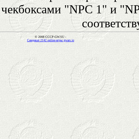
чекбоксами "NPC 1" и "NP
соответст
© 2008 CCCP-GW.SU -
Синдикат 2142 online-игры gwars.io