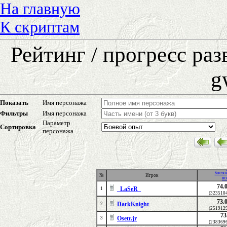
На главную
К скриптам
Рейтинг / прогресс ра
g
Показать
Имя персонажа
Фильтры
Имя персонажа
Параметр
Сортировка
персонажа
Боево
№
Игрок
вс
74.
_LaSeR_
1
(323510
73.
DarkKnight
2
(251912
73
Osetr.jr
3
(238369