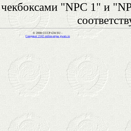
чекбоксами "NPC 1" и "NP
соответст
© 2008 CCCP-GW.SU -
Синдикат 2142 online-игры gwars.io