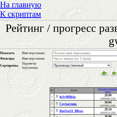
На главную
К скриптам
Рейтинг / прогресс ра
g
Показать
Имя персонажа
Фильтры
Имя персонажа
Параметр
Сортировка
персонажа
Производственны
№
Игрок
всего
29.99
6e3yMHbIu
1
(1995682.220)
30.04
Соучастник
2
(2070951.040)
29.54
BenNasSI_BRoss
3
(1819151.220)
30.08