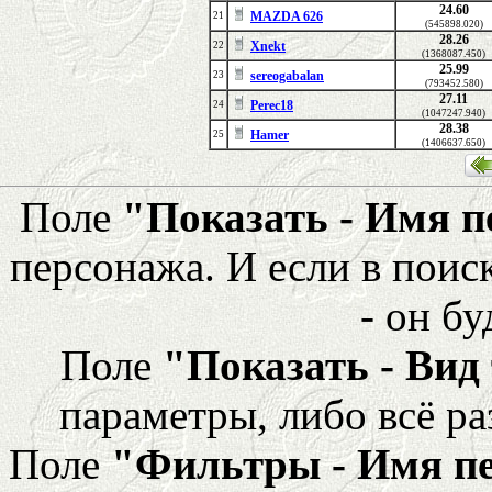
24.60
MAZDA 626
21
(545898.020)
28.26
Xnekt
22
(1368087.450)
25.99
sereogabalan
23
(793452.580)
27.11
Perec18
24
(1047247.940)
28.38
Hamer
25
(1406637.650)
Поле
"Показать - Имя 
персонажа. И если в поис
- он бу
Поле
"Показать - Вид
параметры, либо всё ра
Поле
"Фильтры - Имя п