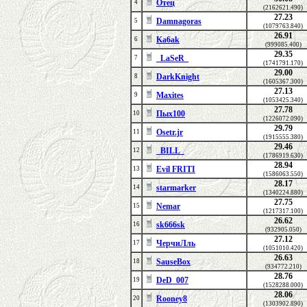
Отец
4
(2162621.490)
27.23
Damnagoras
5
(1079763.840)
26.91
Ka6ak
6
(999085.400)
29.35
_LaSeR_
7
(1741791.170)
29.00
DarkKnight
8
(1605367.300)
27.13
Maxites
9
(1053425.340)
27.78
Пых100
10
(1226072.090)
29.79
Osetr.jr
11
(1915555.380)
29.46
_BILL_
12
(1786919.630)
28.94
Evil FRITI
13
(1586063.550)
28.17
starmarker
14
(1340224.880)
27.75
Nemar
15
(1217317.100)
26.62
sk666sk
16
(932905.050)
27.12
ЧерчиЛль
17
(1051010.420)
26.63
SauseBox
18
(934772.210)
28.76
DeD_007
19
(1528288.000)
28.06
Rooney8
20
(1303902.890)