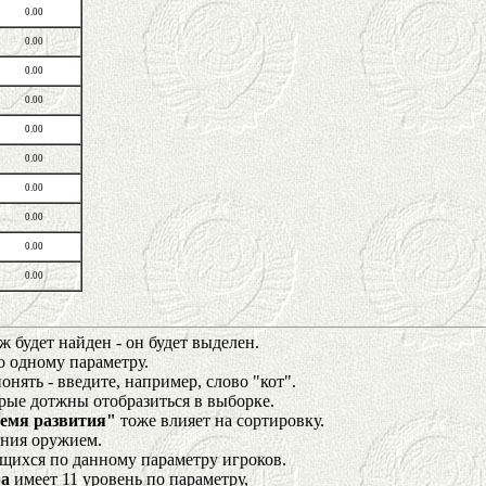
0.00
0.00
0.00
0.00
0.00
0.00
0.00
0.00
0.00
0.00
 будет найден - он будет выделен.
о одному параметру.
нять - введите, например, слово "кот".
орые дотжны отобразиться в выборке.
емя развития"
тоже влияет на сортировку.
ения оружием.
щихся по данному параметру игроков.
а
имеет 11 уровень по параметру,