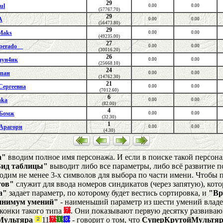
29
ul
0.00
0.00
(57767.70)
29
A
0.00
0.00
(56473.80)
29
Maks
0.00
0.00
(49235.00)
27
perado__
0.00
0.00
(30016.20)
26
ун4ик
0.00
0.00
(25668.10)
24
пан
0.00
0.00
(14762.30)
21
Сергеевна
0.00
0.00
(7012.60)
6
hka
0.00
0.00
(82.00)
4
 Бомж
0.00
0.00
(32.30)
1
Арагорн
0.00
0.00
(4.30)
а"
вводим полное имя персонажа. И если в поиске такой персонаж
Вид таблицы"
выводит либо все параметры, либо всё развитие п
одим не менее 3-х символов для выбора по части имени. Чтобы по
тов"
служит для ввода номеров синдикатов (через запятую), кот
а"
задает параметр, по которому будет вестись сортировка, и
"Вр
нимум умений"
- наименьший параметр из шести умений влад
конки такого типа
. Они показывают первую десятку развиваю
Мультяра
11
- говорит о том, что
СуперКрутойМультяр