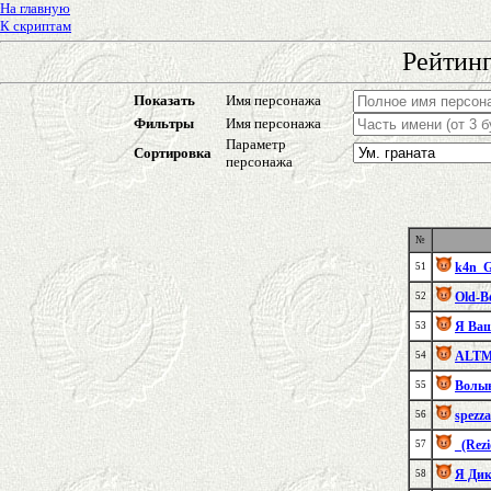
На главную
К скриптам
Рейтинг
Показать
Имя персонажа
Фильтры
Имя персонажа
Параметр
Сортировка
персонажа
№
k4n_
51
Old-Be
52
Я Ваш
53
ALT
54
Волы
55
spezza
56
_(Rez
57
Я Ди
58