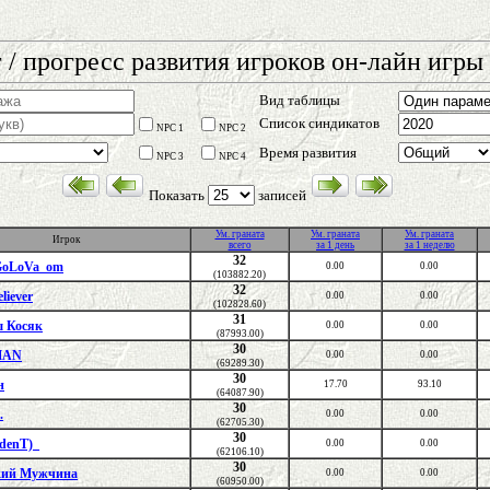
 / прогресс развития игроков он-лайн игры 
Вид таблицы
Список синдикатов
NPC 1
NPC 2
Время развития
NPC 3
NPC 4
Показать
записей
Ум. граната
Ум. граната
Ум. граната
Игрок
всего
за 1 день
за 1 неделю
32
GoLoVa_om
0.00
0.00
(103882.20)
32
liever
0.00
0.00
(102828.60)
31
 Косяк
0.00
0.00
(87993.00)
30
MAN
0.00
0.00
(69289.30)
30
н
17.70
93.10
(64087.90)
30
.
0.00
0.00
(62705.30)
30
idenT)_
0.00
0.00
(62106.10)
30
кий Мужчина
0.00
0.00
(60950.00)