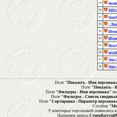
slavak
59
X0SS
60
Steep
61
__Des
62
Шурш
63
Шури
64
Ната 
65
zayac
66
Лорд
67
Лорд 
68
Поле
"Показать - Имя персонаж
Поле
"Показать - 
Поле
"Фильтры - Имя персонажа"
вв
Поле
"Фильтры - Список синдика
Поле
"Сортировка - Параметр персонаж
Столбик
"Ми
У некоторых персонажей появились и
Например запись
СуперКрутой