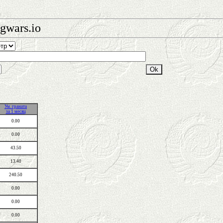
gwars.io
Ум. граната
за 1 месяц
0.00
0.00
43.50
13.40
240.50
0.00
0.00
0.00