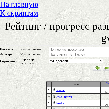
На главную
К скриптам
Рейтинг / прогресс ра
g
Показать
Имя персонажа
Фильтры
Имя персонажа
Параметр
Сортировка
персонажа
Ум.
№
Игрок
Nemar
26
(11
enso_matrix
27
(8
kutha
28
(10