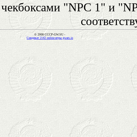
чекбоксами "NPC 1" и "NP
соответст
© 2008 CCCP-GW.SU -
Синдикат 2142 online-игры gwars.io