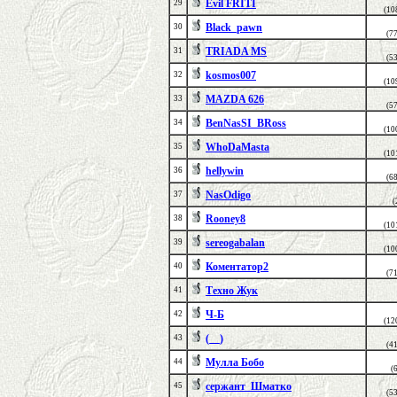
Evil FRITI
29
(10
Black_pawn
30
(7
TRIADA MS
31
(5
kosmos007
32
(10
MAZDA 626
33
(5
BenNasSI_BRoss
34
(10
WhoDaMasta
35
(10
hellywin
36
(6
NasOdigo
37
(
Rooney8
38
(10
sereogabalan
39
(10
Коментатор2
40
(7
Техно Жук
41
Ч-Б
42
(12
(__)
43
(4
Мулла Бобо
44
(
сержант_Шматко
45
(5