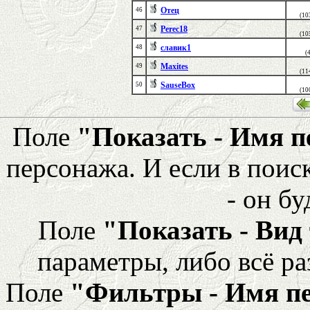
Отец
46
(10
Perec18
47
(10
славик1
48
(
Maxites
49
(11
SauseBox
50
(10
Поле
"Показать - Имя 
персонажа. И если в поис
- он бу
Поле
"Показать - Вид
параметры, либо всё ра
Поле
"Фильтры - Имя п