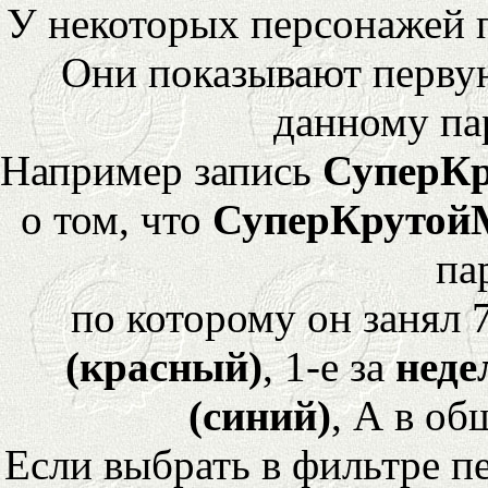
У некоторых персонажей 
Они показывают перву
данному па
Например запись
СуперК
о том, что
СуперКрутой
па
по которому он занял 
(красный)
, 1-е за
неде
(синий)
, А в об
Если выбрать в фильтре 