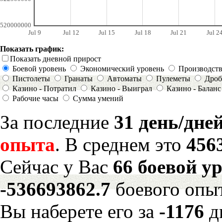
520000000
Jul 9
Jul 12
Jul 15
Jul 18
Jul 21
Jul 2
Показать график:
Показать дневной прирост
Боевой уровень
Экономический уровень
Производст
Пистолеты
Гранаты
Автоматы
Пулеметы
Дроб
Казино - Потратил
Казино - Выиграл
Казино - Баланс
Рабочие часы
Сумма умений
За последние
31 день/дне
опыта
. В среднем это
456
Сейчас у Вас
66 боевой у
-536693862.7
боевого опы
Вы наберете его за
-1176
д