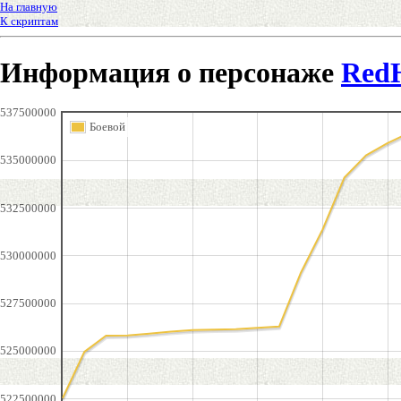
На главную
К скриптам
Информация о персонаже
Red
537500000
Боевой
535000000
532500000
530000000
527500000
525000000
522500000