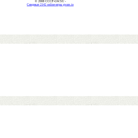
© 2008 CCCP-GW.SU -
Синдикат 2142 online-игры gwars.io