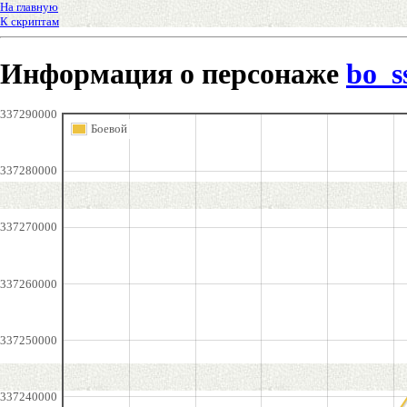
На главную
К скриптам
Информация о персонаже
bo_s
337290000
Боевой
337280000
337270000
337260000
337250000
337240000