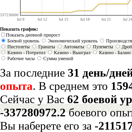
337230000
Jul 9
Jul 12
Jul 15
Jul 18
Jul 21
Jul 2
Показать график:
Показать дневной прирост
Боевой уровень
Экономический уровень
Производст
Пистолеты
Гранаты
Автоматы
Пулеметы
Дроб
Казино - Потратил
Казино - Выиграл
Казино - Баланс
Рабочие часы
Сумма умений
За последние
31 день/дне
опыта
. В среднем это
159
Сейчас у Вас
62 боевой у
-337280972.2
боевого опы
Вы наберете его за
-21151