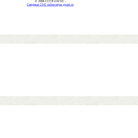
© 2008 CCCP-GW.SU -
Синдикат 2142 online-игры gwars.io