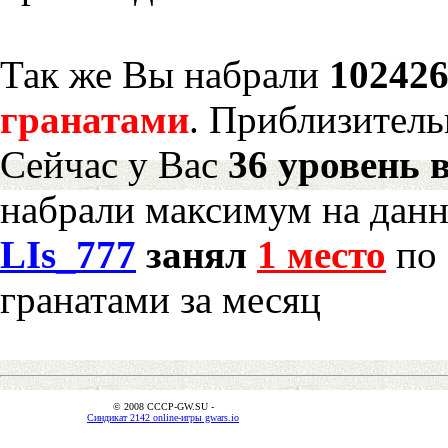
Так же Вы набрали
102426
гранатами
. Приблизитель
Сейчас у Вас
36 уровень 
набрали максимум на дан
LIs_777
занял
1 место
по 
гранатами за месяц
© 2008 CCCP-GW.SU -
Синдикат 2142 online-игры gwars.io