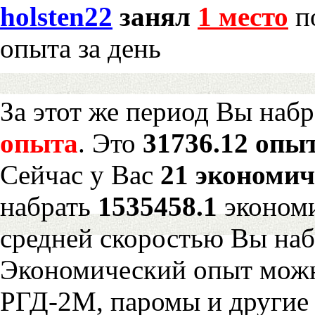
holsten22
занял
1 место
по
опыта за день
За этот же период Вы наб
опыта
. Это
31736.12 опыт
Сейчас у Вас
21 экономич
набрать
1535458.1
экономи
средней скоростью Вы наб
Экономический опыт можн
РГД-2М, паромы и другие 