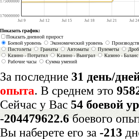
175000000
170000000
Jul 9
Jul 12
Jul 15
Jul 18
Jul 21
Jul 2
Показать график:
Показать дневной прирост
Боевой уровень
Экономический уровень
Производст
Пистолеты
Гранаты
Автоматы
Пулеметы
Дроб
Казино - Потратил
Казино - Выиграл
Казино - Баланс
Рабочие часы
Сумма умений
За последние
31 день/дне
опыта
. В среднем это
958
Сейчас у Вас
54 боевой у
-204479622.6
боевого опы
Вы наберете его за
-213
дн