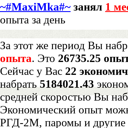
~#MaxiMka#~
занял
1 ме
опыта за день
За этот же период Вы наб
опыта
. Это
26735.25 опыт
Сейчас у Вас
22 экономич
набрать
5184021.43
эконом
средней скоростью Вы наб
Экономический опыт можн
РГД-2М, паромы и другие 