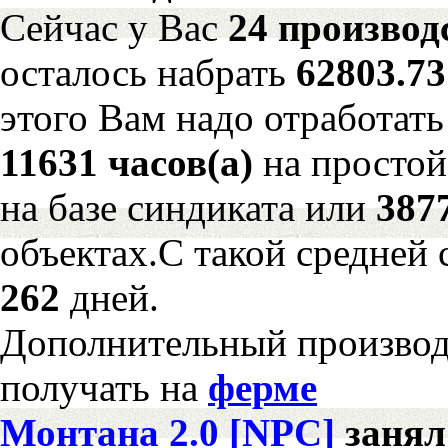
Сейчас у Вас
24 производ
осталось набрать
62803.7
этого Вам надо отработать
11631 часов(а)
на просто
на базе синдиката или
387
объектах.С такой средней 
262
дней.
Дополнительный произво
получать на
ферме
Монтана 2.0 [NPC]
заня