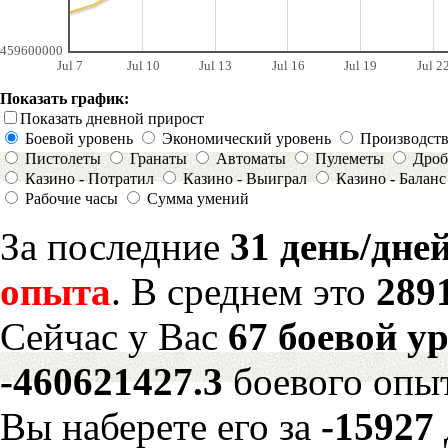
459600000
Jul 7
Jul 10
Jul 13
Jul 16
Jul 19
Jul 2
Показать график:
Показать дневной прирост
Боевой уровень
Экономический уровень
Производст
Пистолеты
Гранаты
Автоматы
Пулеметы
Дроб
Казино - Потратил
Казино - Выиграл
Казино - Баланс
Рабочие часы
Сумма умений
За последние
31 день/дне
опыта
. В среднем это
289
Сейчас у Вас
67 боевой у
-460621427.3
боевого опы
Вы наберете его за
-15927