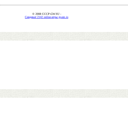
© 2008 CCCP-GW.SU -
Синдикат 2142 online-игры gwars.io