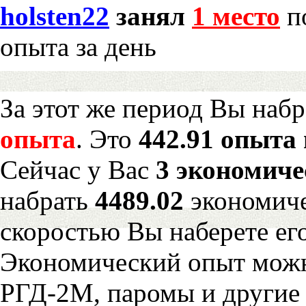
holsten22
занял
1 место
по
опыта за день
За этот же период Вы наб
опыта
. Это
442.91 опыта 
Сейчас у Вас
3 экономиче
набрать
4489.02
экономиче
скоростью Вы наберете ег
Экономический опыт можн
РГД-2М, паромы и другие 