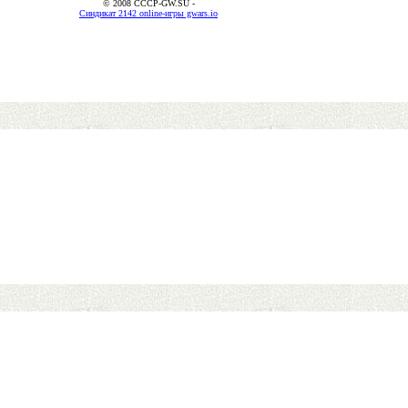
© 2008 CCCP-GW.SU -
Синдикат 2142 online-игры gwars.io