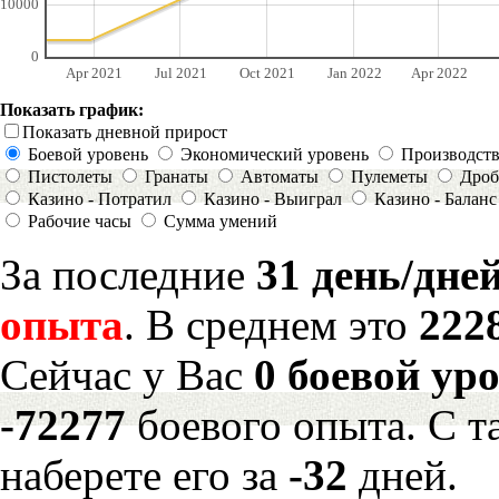
10000
0
Apr 2021
Jul 2021
Oct 2021
Jan 2022
Apr 2022
Показать график:
Показать дневной прирост
Боевой уровень
Экономический уровень
Производст
Пистолеты
Гранаты
Автоматы
Пулеметы
Дроб
Казино - Потратил
Казино - Выиграл
Казино - Баланс
Рабочие часы
Сумма умений
За последние
31 день/дне
опыта
. В среднем это
222
Сейчас у Вас
0 боевой ур
-72277
боевого опыта. С 
наберете его за
-32
дней.