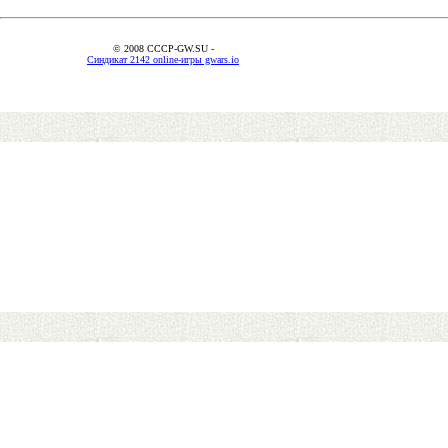
© 2008 CCCP-GW.SU -
Синдикат 2142 online-игры gwars.io