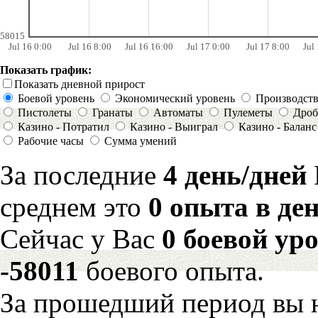
58015
Jul 16 0:00
Jul 16 8:00
Jul 16 16:00
Jul 17 0:00
Jul 17 8:00
Jul
Показать график:
Показать дневной прирост
Боевой уровень
Экономический уровень
Производст
Пистолеты
Гранаты
Автоматы
Пулеметы
Дроб
Казино - Потратил
Казино - Выиграл
Казино - Баланс
Рабочие часы
Сумма умений
За последние
4 день/дней
среднем это
0 опыта в де
Сейчас у Вас
0 боевой ур
-58011
боевого опыта.
За прошедший период вы н