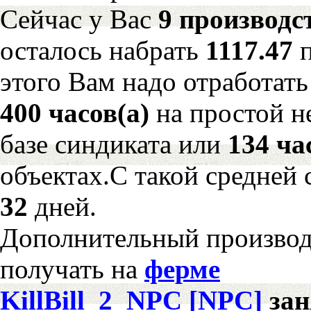
Сейчас у Вас
9 производс
осталось набрать
1117.47
этого Вам надо отработать
400 часов(а)
на простой 
базе синдиката или
134 ча
объектах.С такой средней 
32
дней.
Дополнительный произво
получать на
ферме
KillBill_2_NPC [NPC]
за