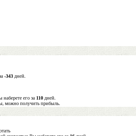
за
-343
дней.
ы наберете его за
110
дней.
ы, можно получить прибыль.
отать