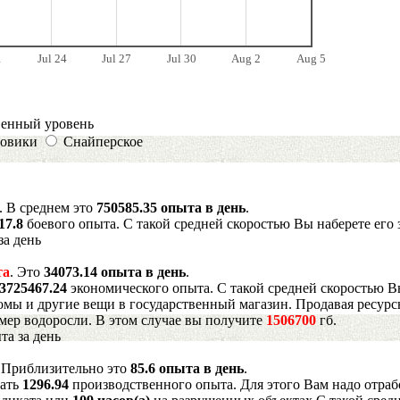
1
Jul 24
Jul 27
Jul 30
Aug 2
Aug 5
венный уровень
овики
Снайперское
. В среднем это
750585.35 опыта в день
.
17.8
боевого опыта. С такой средней скоростью Вы наберете его 
за день
та
. Это
34073.14 опыта в день
.
3725467.24
экономического опыта. С такой средней скоростью В
мы и другие вещи в государственный магазин. Продавая ресурс
имер водоросли. В этом случае вы получите
1506700
гб.
та за день
. Приблизительно это
85.6 опыта в день
.
рать
1296.94
производственного опыта. Для этого Вам надо отраб