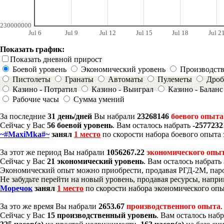
230000000
Jul 6
Jul 9
Jul 12
Jul 15
Jul 18
Jul 2
Показать график:
Показать дневной прирост
Боевой уровень
Экономический уровень
Производст
Пистолеты
Гранаты
Автоматы
Пулеметы
Дроб
Казино - Потратил
Казино - Выиграл
Казино - Баланс
Рабочие часы
Сумма умений
За последние
31 день/дней
Вы набрали
23268146
боевого опыта
Сейчас у Вас
56 боевой уровень
. Вам осталось набрать
-2577232
~#MaxiMka#~
занял
1 место
по скорости набора боевого опыта 
За этот же период Вы набрали
1056267.22
экономического опы
Сейчас у Вас
21 экономический уровень
. Вам осталось набрать
Экономический опыт можно приобрести, продавая РГД-2М, паро
Не забудьте перейти на новый уровень, продавая ресурсы, напр
Моречок
занял
1 место
по скорости набора экономического опы
За это же время Вы набрали
2653.67
производственного опыта
Сейчас у Вас
15 производственный уровень
. Вам осталось наб