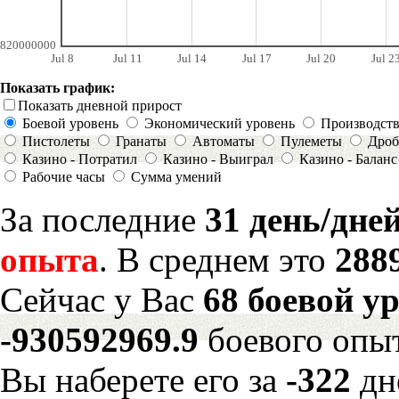
820000000
Jul 8
Jul 11
Jul 14
Jul 17
Jul 20
Jul 2
Показать график:
Показать дневной прирост
Боевой уровень
Экономический уровень
Производст
Пистолеты
Гранаты
Автоматы
Пулеметы
Дроб
Казино - Потратил
Казино - Выиграл
Казино - Баланс
Рабочие часы
Сумма умений
За последние
31 день/дне
опыта
. В среднем это
288
Сейчас у Вас
68 боевой у
-930592969.9
боевого опы
Вы наберете его за
-322
дн