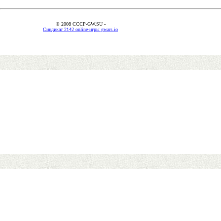
© 2008 CCCP-GW.SU -
Синдикат 2142 online-игры gwars.io