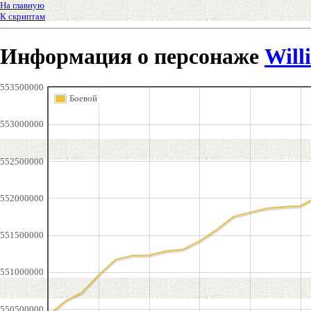
На главную
К скриптам
Информация о персонаже
Will
553500000
Боевой
553000000
552500000
552000000
551500000
551000000
550500000