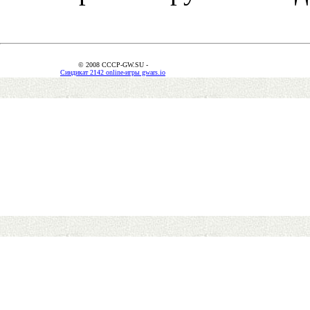
© 2008 CCCP-GW.SU -
Синдикат 2142 online-игры gwars.io