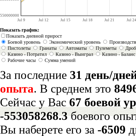
550000000
Jul 9
Jul 12
Jul 15
Jul 18
Jul 21
Jul 2
Показать график:
Показать дневной прирост
Боевой уровень
Экономический уровень
Производст
Пистолеты
Гранаты
Автоматы
Пулеметы
Дроб
Казино - Потратил
Казино - Выиграл
Казино - Баланс
Рабочие часы
Сумма умений
За последние
31 день/дне
опыта
. В среднем это
849
Сейчас у Вас
67 боевой у
-553058268.3
боевого опы
Вы наберете его за
-6509
д