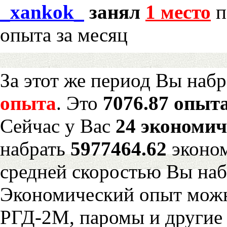
_xankok_
занял
1 место
п
опыта за месяц
За этот же период Вы наб
опыта
. Это
7076.87 опыта
Сейчас у Вас
24 экономич
набрать
5977464.62
эконом
средней скоростью Вы наб
Экономический опыт можн
РГД-2М, паромы и другие 