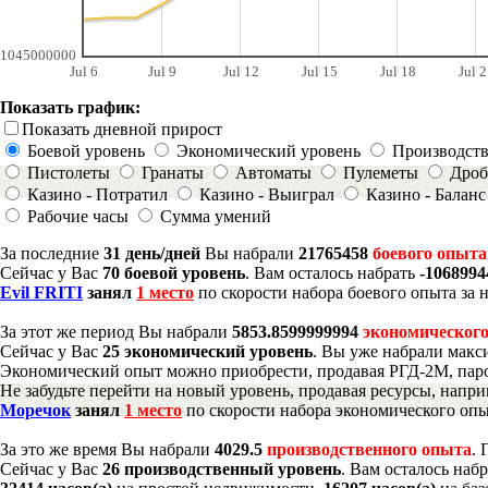
1045000000
Jul 6
Jul 9
Jul 12
Jul 15
Jul 18
Jul 2
Показать график:
Показать дневной прирост
Боевой уровень
Экономический уровень
Производст
Пистолеты
Гранаты
Автоматы
Пулеметы
Дроб
Казино - Потратил
Казино - Выиграл
Казино - Баланс
Рабочие часы
Сумма умений
За последние
31 день/дней
Вы набрали
21765458
боевого опыта
Сейчас у Вас
70 боевой уровень
. Вам осталось набрать
-106899
Evil FRITI
занял
1 место
по скорости набора боевого опыта за 
За этот же период Вы набрали
5853.8599999994
экономического
Сейчас у Вас
25 экономический уровень
. Вы уже набрали макс
Экономический опыт можно приобрести, продавая РГД-2М, паро
Не забудьте перейти на новый уровень, продавая ресурсы, напр
Моречок
занял
1 место
по скорости набора экономического опы
За это же время Вы набрали
4029.5
производственного опыта
.
Сейчас у Вас
26 производственный уровень
. Вам осталось наб