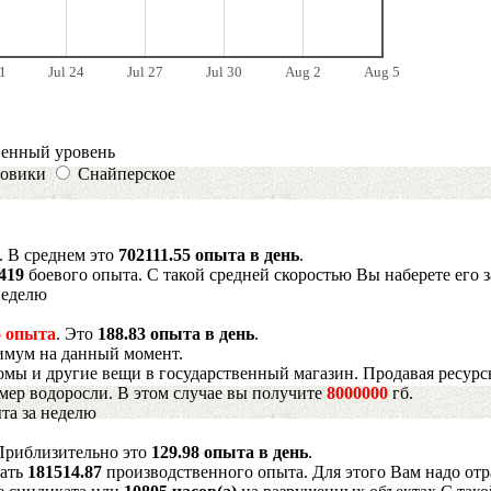
1
Jul 24
Jul 27
Jul 30
Aug 2
Aug 5
венный уровень
овики
Снайперское
. В среднем это
702111.55 опыта в день
.
4419
боевого опыта. С такой средней скоростью Вы наберете его 
неделю
 опыта
. Это
188.83 опыта в день
.
имум на данный момент.
мы и другие вещи в государственный магазин. Продавая ресурс
имер водоросли. В этом случае вы получите
8000000
гб.
та за неделю
 Приблизительно это
129.98 опыта в день
.
рать
181514.87
производственного опыта. Для этого Вам надо отр