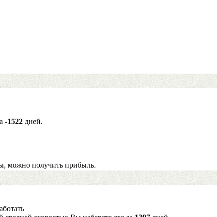
за
-1522
дней.
ы, можно получить прибыль.
аботать