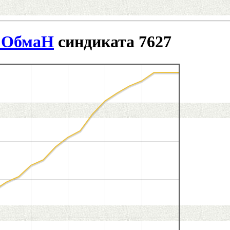
_ОбмаН
синдиката 7627