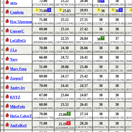
72.00
25.22
28.46
38
38
зять
3
(1755378303.200)
(66748786.310)
(1433335.870)
(691895.00)
(1358
(3707102.60)
29.93
75.00
25.65
38
38
Combrig
4
(1973339.190)
(3799007827.800)
(117780126.960)
(4697438.50)
(1968941.60)
(4566
71.00
25.12
27.51
38
38
Нло 52регион
5
(1454067596.000)
(54973313.940)
(1154062.680)
(1321827.20)
(1034479.00)
(1304
69.00
25.14
27.42
38
38
СергиуС
6
(929205599.100)
(56526164.780)
(1130780.480)
(1091910.70)
(962888.80)
(1317
63.00
22.55
26.84
37
38
LoGiDoGi
7
(693096594.600)
(18373808.800)
(981750.510)
(376413.20)
(714
(969930.40)
70.00
24.30
26.66
38
38
J Lo
8
(1102737509.100)
(32697453.560)
(942914.080)
(1060658.00)
(860920.80)
(979
66.00
24.72
24.41
38
38
Yury
9
(1070484101.000)
(37061221.500)
(515875.910)
(1399935.00)
(547666.90)
(946
51.00
20.86
23.46
30
31
Mary Feng
10
(90941964.800)
(10932018.890)
(388551.150)
(58539.20)
(82545.10)
(608
69.00
24.17
25.42
38
38
ZorgenT
11
(888146930.000)
(31360122.530)
(686874.090)
(1130814.40)
(541195.10)
(802
70.00
24.41
24.57
38
38
Andry-by
12
(1001012593.800)
(33815404.390)
(540672.330)
(1984687.80)
(549524.10)
(651
67.00
25.04
24.87
38
38
KNYZ
13
(962198551.000)
(45075114.100)
(588218.280)
(1019084.10)
(854729.70)
(1026
60.00
23.52
26.41
38
38
MikeFedo
14
(507536600.900)
(25442520.940)
(887142.920)
(703874.70)
(541229.50)
(530
70.00
27.14
38
38
25.00
HuGo CabreT
15
(1104840595.700)
(1054372.210)
(1531486.90)
(540182.20)
(824
(40029056.870)
71.00
28.26
38
38
25.19
AmEriKoS
16
(1417333120.000)
(1367878.230)
(1973555.70)
(806532.90)
(1257
(62630809.250)