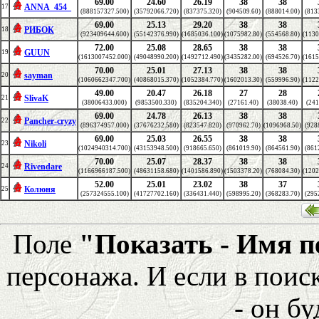
69.00
24.60
26.19
38
38
ANNA_454_
17
(888157327.500)
(35792066.720)
(837375.320)
(904509.60)
(888014.00)
(813
69.00
25.13
29.20
38
38
РИБОК
18
(923409644.600)
(55142376.990)
(1685036.100)
(1075982.80)
(554568.80)
(1130
72.00
25.08
28.65
38
38
GUUN
19
(1613007452.000)
(49048990.200)
(1492712.490)
(3435282.00)
(694526.70)
(1615
70.00
25.01
27.13
38
38
sayman
20
(1060662347.700)
(40868015.370)
(1052384.770)
(1602013.30)
(559996.90)
(1122
49.00
20.47
26.18
27
28
SlivaK
21
(38006433.000)
(9853500.330)
(835204.340)
(27161.40)
(38038.40)
(241
69.00
24.78
26.13
38
38
Pancher-cryzy
22
(896374957.000)
(37676232.580)
(823547.820)
(970962.70)
(1096968.50)
(928
69.00
25.03
26.55
38
38
Nikoli
23
(1024940314.700)
(43153948.500)
(918665.650)
(861019.90)
(864561.90)
(861
70.00
25.07
28.37
38
38
Rivendare
24
(1166966187.500)
(48631158.680)
(1401586.890)
(1503378.20)
(768084.30)
(1202
52.00
25.01
23.02
38
37
Колюня
25
(257324555.100)
(41727702.160)
(336431.440)
(598995.20)
(368283.70)
(295
Поле
"Показать - Имя 
персонажа. И если в поис
- он бу