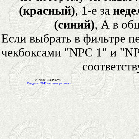
(красный)
, 1-е за
неде
(синий)
, А в об
Если выбрать в фильтре 
чекбоксами "NPC 1" и "NP
соответст
© 2008 CCCP-GW.SU -
Синдикат 2142 online-игры gwars.io