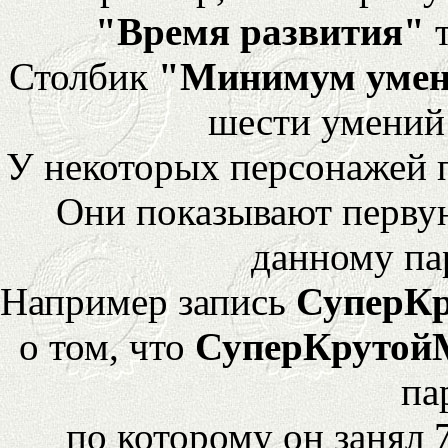
"Время развития"
т
Столбик
"Минимум уме
шести умений
У некоторых персонажей 
Они показывают перву
данному па
Например запись
СуперК
о том, что
СуперКрутой
па
по которому он занял 