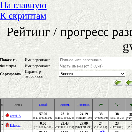
На главную
К скриптам
Рейтинг / прогресс ра
g
Показать
Имя персонажа
Фильтры
Имя персонажа
Параметр
Сортировка
персонажа
№
Игрок
Боевой
Эконом.
Производ.
57.00
25.10
24.19
38
38
3
zexel15
1
(611190329.600)
(51853990.820)
(481519.150)
(640395.90)
(589186.20)
(793
0.00
23.43
27.09
24
23
Шакал
2
(97688834.500)
(24710231.850)
(1043391.790)
(12358.00)
(11258.00)
(111