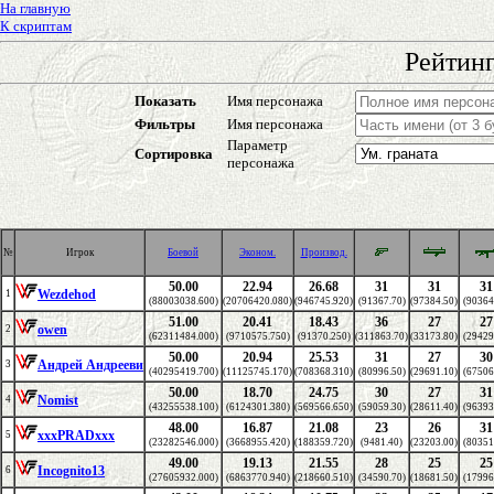
На главную
К скриптам
Рейтинг
Показать
Имя персонажа
Фильтры
Имя персонажа
Параметр
Сортировка
персонажа
№
Игрок
Боевой
Эконом.
Производ.
50.00
22.94
26.68
31
31
31
Wezdehod
1
(88003038.600)
(20706420.080)
(946745.920)
(91367.70)
(97384.50)
(90364
51.00
20.41
18.43
36
27
27
owen
2
(62311484.000)
(9710575.750)
(91370.250)
(311863.70)
(33173.80)
(29429
50.00
20.94
25.53
31
27
30
Андрей Андрееви
3
(40295419.700)
(11125745.170)
(708368.310)
(80996.50)
(29691.10)
(67506
50.00
18.70
24.75
30
27
31
Nomist
4
(43255538.100)
(6124301.380)
(569566.650)
(59059.30)
(28611.40)
(96393
48.00
16.87
21.08
23
26
31
xxxPRADxxx
5
(23282546.000)
(3668955.420)
(188359.720)
(9481.40)
(23203.00)
(80351
49.00
19.13
21.55
28
25
25
Incognito13
6
(27605932.000)
(6863770.940)
(218660.510)
(34590.70)
(18681.50)
(17996