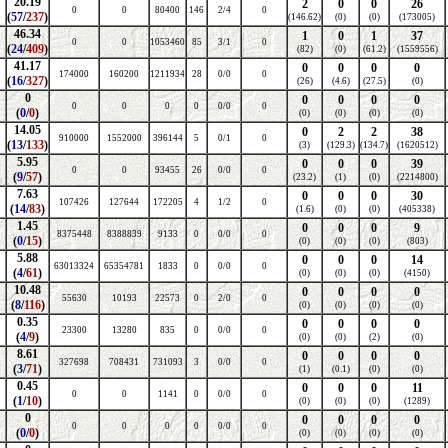
20.19
2
0
0
26
0
0
80400
146
2/4
0
(
57
/
237
)
(146.62)
(0)
(0)
(173005)
46.34
1
0
1
37
0
0
1053460
85
3/1
0
(
24
/
409
)
(82)
(0)
(61.2)
(1559556)
41.17
0
0
0
0
174000
160200
1211934
28
0/0
0
(
16
/
327
)
(26)
(4.6)
(27.5)
(0)
0
0
0
0
0
0
0
0
0
0/0
0
(
0
/
0
)
(0)
(0)
(0)
(0)
14.05
0
2
2
38
910000
1552000
396144
5
0/1
0
(
13
/
133
)
(3)
(129.3)
(134.7)
(1620512)
5.95
0
0
0
39
0
0
93455
26
0/0
0
(
9
/
57
)
(23.2)
(1)
(0)
(2214800)
7.63
0
0
0
30
107426
127644
172205
4
1/2
0
(
14
/
83
)
(1.6)
(0)
(0)
(405338)
1.45
0
0
0
9
8375448
8388839
9133
0
0/0
0
(
0
/
15
)
(0)
(0)
(0)
(803)
5.88
0
0
0
14
63013324
65354781
1833
0
0/0
0
(
4
/
61
)
(0)
(0)
(0)
(4150)
10.48
0
0
0
0
55630
10193
22573
0
2/0
0
(
8
/
116
)
(0)
(0)
(0)
(0)
0.35
0
0
0
0
23300
13280
835
0
0/0
0
(
4
/
9
)
(0)
(0)
(2)
(0)
8.61
0
0
0
0
327698
708431
731093
3
0/0
0
(
3
/
71
)
(1)
(0.1)
(0)
(0)
0.45
0
0
0
11
0
0
1141
0
0/0
0
(
1
/
10
)
(0)
(0)
(0)
(1289)
0
0
0
0
0
0
0
0
0
0/0
0
(
0
/
0
)
(0)
(0)
(0)
(0)