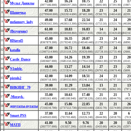
42.00
16.24
10.75
22
25
17
Мульт Данилы
7
(3977186.000)
(3069297.260)
(8094.580)
(8692.00)
(17291.90)
(1987.
47.00
15.72
18.28
23
24
21
Шашечка
8
(12799600.000)
(2632614.690)
(87402.300)
(9760.70)
(14654.60)
(6209.
49.00
17.68
22.54
21
24
29
melamory_lady
9
(29283502.300)
(4638513.300)
(293968.000)
(5753.50)
(13531.70)
(46586
61.00
18.83
16.83
14
24
38
(Везунчик)
10
(206592930.000)
(6338308.860)
(58117.810)
(968.10)
(13420.60)
(842167
45.00
16.35
20.07
23
24
21
8Diavol5
11
(8367879.300)
(3178240.120)
(140540.440)
(11790.20)
(13073.40)
(6890.
47.00
16.72
18.46
27
24
18
katalla
12
(12007514.900)
(3531518.220)
(92020.000)
(32728.10)
(12735.40)
(2666.
43.00
14.26
19.39
23
23
20
Castle_Dance
13
(5003607.000)
(1685150.260)
(117954.320)
(10661.00)
(10789.80)
(4142.
44.00
13.27
14.14
27
23
21
N1mble.
14
(5332212.500)
(1221924.140)
(25834.300)
(26761.40)
(10678.40)
(5606.
42.00
14.09
18.51
24
21
23
pistols2
15
(3839718.300)
(1589356.060)
(93246.110)
(12566.10)
(6797.50)
(11129
39.00
11.29
13.84
13
21
13
ВИКИНГ_79
16
(2125039.000)
(618472.000)
(23498.090)
(767.80)
(6362.20)
(797.
35.00
10.63
17.40
21
21
5
-Morayk-
17
(1005561.400)
(485180.940)
(68738.520)
(5655.00)
(6044.70)
(48.3
45.00
15.86
22.85
21
21
26
депутаты-путаты
18
(7218216.700)
(2737553.730)
(321033.640)
(5632.70)
(5574.00)
(20838
37.00
11.64
12.73
22
20
6
Smart PSS
19
(1449503.000)
(701703.460)
(16326.240)
(8444.90)
(5018.70)
(70.3
41.00
9.50
9.76
20
20
15
МАТП
20
(2837737.000)
(313557.200)
(5539.460)
(5433.00)
(4634.20)
(1207.