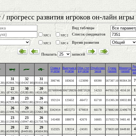
 / прогресс развития игроков он-лайн игры 
Вид таблицы
Список синдикатов
NPC 1
NPC 2
Время развития
NPC 3
NPC 4
Показать
записей
До
Cтавка в
Выигрыш в
Общ. счет
Отработано
Сумма
Минимум
ти
рулетке
рулетке
в рулетке
часов
умений
умений
ни
31
32
31
7
306746
183656
-123090
69390
567307.10
90364.30
.30)
(92866.70)
(104267.80)
(91056.10)
22
30
20
1
337600046
306728026
-30872020
14253
447051.50
4556.50
.30)
(8743.20)
(59285.00)
(4556.50)
28
23
26
1
192124
125652
-66472
65718
251305.30
10032.80
.90)
(42925.60)
(10032.80)
(20152.40)
26
29
26
1
3342414
4022273
679859
66178
278882.80
22496.70
.60)
(22496.70)
(49659.50)
(22662.30)
23
23
26
0
145408
188078
42670
16605
157032.70
9481.40
.30)
(11298.90)
(10947.40)
(21750.70)
29
22
29
4
152325
128224
-24101
36241
170631.60
8449.60
.00)
(45308.90)
(8449.60)
(45604.90)