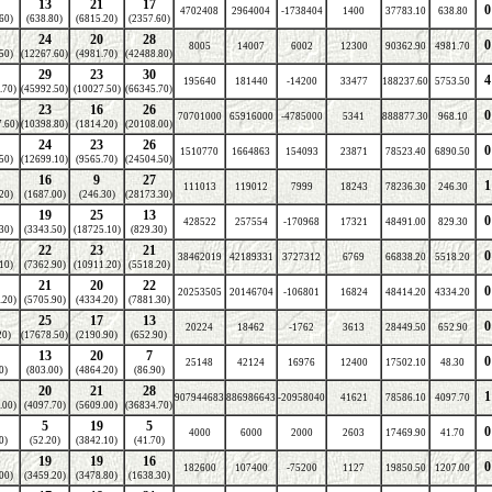
13
21
17
0
4702408
2964004
-1738404
1400
37783.10
638.80
60)
(638.80)
(6815.20)
(2357.60)
24
20
28
0
8005
14007
6002
12300
90362.90
4981.70
50)
(12267.60)
(4981.70)
(42488.80)
29
23
30
4
195640
181440
-14200
33477
188237.60
5753.50
.70)
(45992.50)
(10027.50)
(66345.70)
23
16
26
0
70701000
65916000
-4785000
5341
888877.30
968.10
.60)
(10398.80)
(1814.20)
(20108.00)
24
23
26
0
1510770
1664863
154093
23871
78523.40
6890.50
50)
(12699.10)
(9565.70)
(24504.50)
16
9
27
1
111013
119012
7999
18243
78236.30
246.30
20)
(1687.00)
(246.30)
(28173.30)
19
25
13
0
428522
257554
-170968
17321
48491.00
829.30
30)
(3343.50)
(18725.10)
(829.30)
22
23
21
0
38462019
42189331
3727312
6769
66838.20
5518.20
10)
(7362.90)
(10911.20)
(5518.20)
21
20
22
0
20253505
20146704
-106801
16824
48414.20
4334.20
.20)
(5705.90)
(4334.20)
(7881.30)
25
17
13
0
20224
18462
-1762
3613
28449.50
652.90
20)
(17678.50)
(2190.90)
(652.90)
13
20
7
0
25148
42124
16976
12400
17502.10
48.30
0)
(803.00)
(4864.20)
(86.90)
20
21
28
1
907944683
886986643
-20958040
41621
78586.10
4097.70
.00)
(4097.70)
(5609.00)
(36834.70)
5
19
5
0
4000
6000
2000
2603
17469.90
41.70
0)
(52.20)
(3842.10)
(41.70)
19
19
16
0
182600
107400
-75200
1127
19850.50
1207.00
00)
(3459.20)
(3478.80)
(1638.30)