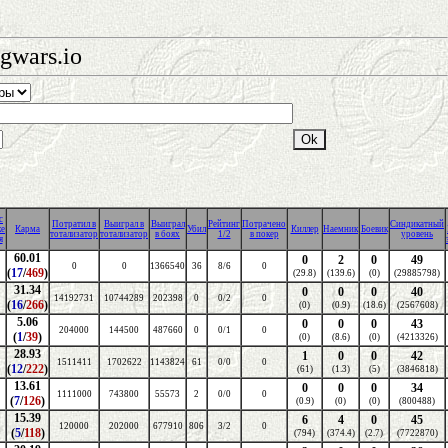
gwars.io
с
Потратил в
Выиграл в
Выиграл
Рейтинг
Потрачено
Синдикатный
же
Карма
Убил
Киллер
Наемник
Боевик
тотализатор
тотализатор
в боях
1/2
в покер
уровень
я
60.01
0
2
0
49
0
0
1366540
36
8/6
0
(
17
/
469
)
(29.8)
(139.6)
(0)
(29885798)
31.34
0
0
0
40
14192731
10744289
202398
0
0/2
0
(
16
/
266
)
(0)
(0.9)
(18.6)
(2567608)
5.06
0
0
0
43
204000
144500
487660
0
0/1
0
(
1
/
39
)
(0)
(8.6)
(0)
(4213326)
28.93
1
0
0
42
1511411
1702622
1143824
61
0/0
0
(
12
/
222
)
(61)
(1.3)
(5)
(3846818)
13.61
0
0
0
34
1111000
743800
55573
2
0/0
0
(
7
/
126
)
(0.9)
(0)
(0)
(800488)
15.39
6
4
0
45
120000
202000
677910
806
3/2
0
(
5
/
118
)
(794)
(374.4)
(2.7)
(7722870)