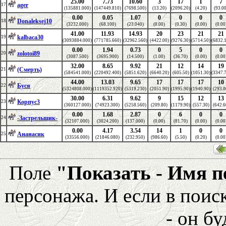
25.00
7.73
10.60
3
17
1
7
ager
17
(135881.000)
(147449.810)
(7698.500)
(13.20)
(2096.20)
(4.20)
(93.00
0.00
0.05
1.07
0
0
0
0
Donaleksej10
18
(3232.000)
(68.100)
(23.040)
(0.00)
(0.30)
(0.00)
(0.00
41.00
11.93
14.93
20
23
21
21
kalbaca30
19
(3093884.000)
(771785.660)
(32962.560)
(4422.00)
(9276.30)
(5714.50)
(6832.
0.00
1.94
0.73
0
5
0
0
zolotoi89
20
(3087.500)
(3695.900)
(14.500)
(1.00)
(36.70)
(0.00)
(0.00
32.00
8.65
9.92
21
12
14
19
(Смерть)
21
(584541.000)
(220492.400)
(5851.620)
(6640.20)
(605.50)
(1051.30)
(3347.
44.00
13.03
9.65
17
17
17
10
Буся
22
(5324808.000)
(1119352.920)
(5319.230)
(2051.90)
(1995.90)
(1940.90)
(293.0
30.00
6.31
9.62
9
15
12
13
Корпус3
23
(360127.000)
(74923.300)
(5258.560)
(209.80)
(1179.90)
(557.30)
(642.6
0.00
1.68
2.87
0
6
0
0
-Застрельщик-
24
(32107.000)
(3024.200)
(137.000)
(0.00)
(81.70)
(0.00)
(0.00
0.00
4.17
3.54
14
1
0
0
Ананасик
25
(33556.000)
(21846.080)
(232.950)
(986.60)
(5.50)
(0.20)
(0.00
Поле
"Показать - Имя 
персонажа. И если в поис
- он бу