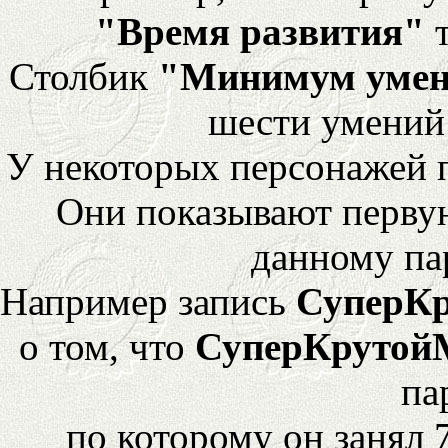
"Время развития"
т
Столбик
"Минимум уме
шести умений
У некоторых персонажей 
Они показывают перву
данному па
Например запись
СуперК
о том, что
СуперКрутой
па
по которому он занял 