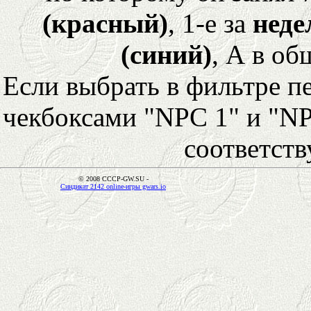
(красный)
, 1-е за
неде
(синий)
, А в об
Если выбрать в фильтре 
чекбоксами "NPC 1" и "NP
соответст
© 2008 CCCP-GW.SU -
Синдикат 2142 online-игры gwars.io