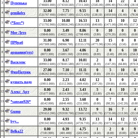
33.00
8.12
10.43
18
14
22
4
Пупенька
3
(746681.000)
(174318.560)
(7211.560)
(2585.00)
(896.40)
(7612.80)
(28.10
32.00
7.75
9.55
8
14
4
6
gemilafex
4
(531767.400)
(148417.100)
(5125.420)
(138.10)
(1050.60)
(35.40)
(78.30
33.00
10.88
16.53
13
15
10
12
(*Босс*)
5
(711792.900)
(528856.240)
(53616.830)
(640.60)
(1471.00)
(280.40)
(517.3
0.00
3.49
8.06
0
10
0
0
Мое Лето
6
(19849.000)
(14022.160)
(2700.490)
(3.80)
(270.20)
(0.00)
(0.00
31.00
6.90
12.11
20
15
0
0
ПР0раб
7
(457309.500)
(98966.700)
(13155.570)
(4771.90)
(1265.50)
(3.50)
(0.00
0.00
3.67
4.06
2
0
6
10
аршавин(тех)
8
(8072.300)
(15801.160)
(319.800)
(8.00)
(3.40)
(80.50)
(256.3
33.00
8.17
10.81
2
8
6
14
Василевс
9
(699012.600)
(178441.580)
(8272.550)
(8.30)
(147.20)
(66.80)
(970.3
27.00
7.10
11.11
0
5
10
6
ФицПатрик
10
(186262.000)
(109163.280)
(9207.780)
(0.60)
(39.10)
(259.10)
(75.40
0.00
2.23
4.02
12
5
0
2
кушать надо
11
(19911.000)
(5112.360)
(309.450)
(597.20)
(39.00)
(0.00)
(8.60
0.00
2.43
3.43
5
4
10
3
Алекс_Арт
12
(31077.000)
(6154.300)
(215.500)
(53.80)
(29.40)
(337.80)
(19.00
0.00
2.55
3.68
0
7
8
0
*sansan926*
13
(6542.000)
(6840.460)
(255.300)
(0.00)
(98.20)
(142.20)
(0.00
29.00
9.32
13.72
9
16
7
4
Gump
14
(291653.200)
(292038.700)
(22668.510)
(191.70)
(1735.00)
(113.30)
(33.10
0.00
4.93
9.35
13
14
12
15
byy...
15
(291342.000)
(34520.860)
(4726.710)
(651.20)
(1072.30)
(617.20)
(1236.
0.00
0.39
4.75
1
2
0
9
Belka22
16
(7181.900)
(481.400)
(503.200)
(4.50)
(8.00)
(0.00)
(236.8