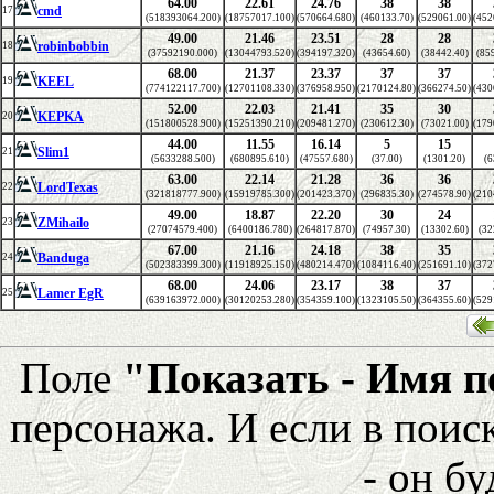
64.00
22.61
24.76
38
38
cmd
17
(518393064.200)
(18757017.100)
(570664.680)
(460133.70)
(529061.00)
(452
49.00
21.46
23.51
28
28
robinbobbin
18
(37592190.000)
(13044793.520)
(394197.320)
(43654.60)
(38442.40)
(85
68.00
21.37
23.37
37
37
KEEL
19
(774122117.700)
(12701108.330)
(376958.950)
(2170124.80)
(366274.50)
(430
52.00
22.03
21.41
35
30
KEPKA
20
(151800528.900)
(15251390.210)
(209481.270)
(230612.30)
(73021.00)
(179
44.00
11.55
16.14
5
15
Slim1
21
(5633288.500)
(680895.610)
(47557.680)
(37.00)
(1301.20)
(6
63.00
22.14
21.28
36
36
LordTexas
22
(321818777.900)
(15919785.300)
(201423.370)
(296835.30)
(274578.90)
(210
49.00
18.87
22.20
30
24
ZMihailo
23
(27074579.400)
(6400186.780)
(264817.870)
(74957.30)
(13302.60)
(32
67.00
21.16
24.18
38
35
Banduga
24
(502383399.300)
(11918925.150)
(480214.470)
(1084116.40)
(251691.10)
(372
68.00
24.06
23.17
38
37
Lamer EgR
25
(639163972.000)
(30120253.280)
(354359.100)
(1323105.50)
(364355.60)
(529
Поле
"Показать - Имя 
персонажа. И если в поис
- он бу