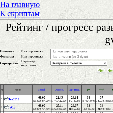
На главную
К скриптам
Рейтинг / прогресс ра
g
Показать
Имя персонажа
Фильтры
Имя персонажа
Параметр
Сортировка
персонажа
№
Игрок
Боевой
Эконом.
Производ.
68.00
22.45
24.14
38
37
Jen2013
1
(653019344.000)
(17773612.890)
(473146.340)
(874043.00)
(386720.40)
(802
68.00
25.11
26.07
38
34
-xOx-
2
(593249784.400)
(52639390.900)
(811852.330)
(1330487.40)
(191900.70)
(611