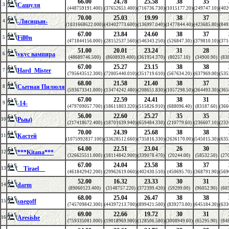
66.00
24.78
25.58
38
35
Сашуля
3
(448759191.400)
(37652651.400)
(716736.730)
(1015177.20)
(249747.10)
(402
70.00
25.03
19.99
38
37
-Лисицын-
4
(1031668622.000)
(43402773.600)
(136997.040)
(1477844.40)
(423685.80)
(849
67.00
23.84
24.60
38
37
Fill0n
5
(471844156.000)
(28152537.560)
(546343.250)
(526847.30)
(379810.10)
(371
51.00
20.01
23.24
31
28
укус вампира
6
(48689746.500)
(8608939.400)
(361954.370)
(80257.10)
(34900.90)
(83
67.00
25.27
23.15
38
38
Hard_Mister
7
(795643512.300)
(72005440.010)
(351719.610)
(567634.20)
(637969.00)
(535
68.00
21.58
21.40
38
37
Сытная Пилюля
8
(593673341.000)
(13474242.480)
(208651.830)
(1057298.50)
(364493.30)
(365
67.00
22.59
24.41
38
31
-14-
9
(479709057.700)
(18611803.320)
(515826.910)
(688096.40)
(83187.60)
(366
56.00
22.60
25.27
35
35
Рыы)
10
(217418672.400)
(18701639.940)
(659484.330)
(210779.60)
(236607.10)
(232
70.00
24.39
25.68
38
38
Кастей
11
(1075992837.100)
(33628512.660)
(735816.330)
(2636170.00)
(545015.30)
(635
64.00
22.51
23.04
26
30
***Kitana***
12
(326625511.000)
(18114842.900)
(339078.470)
(20244.00)
(58532.50)
(27
67.00
24.04
23.58
38
37
__Tirael__
13
(461842942.200)
(29962619.060)
(402430.510)
(450695.70)
(368791.90)
(569
52.00
16.32
23.33
30
31
darm
14
(89060123.400)
(3148757.220)
(372399.420)
(59299.00)
(96052.90)
(60
68.00
25.04
26.47
38
38
snegoff
15
(745709842.300)
(44397213.700)
(899421.500)
(839273.00)
(645184.30)
(633
69.00
22.66
19.72
30
31
Aresishe
16
(759335081.000)
(19018969.980)
(128506.580)
(3008949.60)
(65295.90)
(84