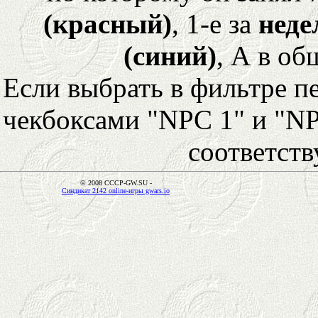
(красный)
, 1-е за
неде
(синий)
, А в об
Если выбрать в фильтре 
чекбоксами "NPC 1" и "NP
соответст
© 2008 CCCP-GW.SU -
Синдикат 2142 online-игры gwars.io