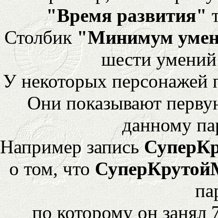
"Время развития"
т
Столбик
"Минимум уме
шести умений
У некоторых персонажей 
Они показывают перву
данному па
Например запись
СуперК
о том, что
СуперКрутой
па
по которому он занял 