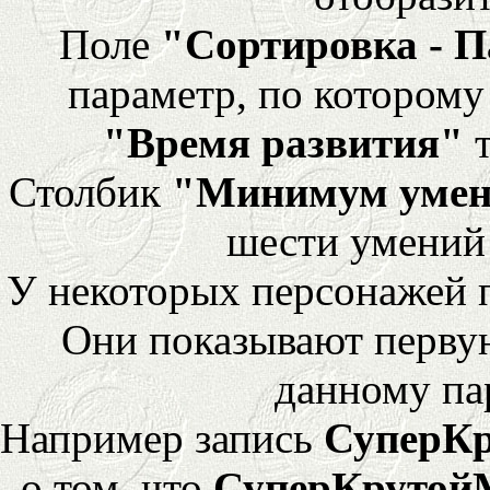
Поле
"Сортировка - 
параметр, по которому 
"Время развития"
т
Столбик
"Минимум уме
шести умений
У некоторых персонажей 
Они показывают перву
данному па
Например запись
СуперК
о том, что
СуперКрутой