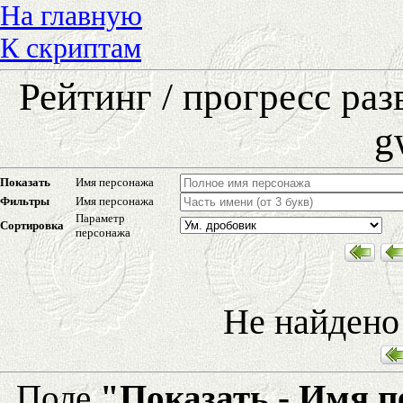
На главную
К скриптам
Рейтинг / прогресс ра
g
Показать
Имя персонажа
Фильтры
Имя персонажа
Параметр
Сортировка
персонажа
Не найдено
Поле
"Показать - Имя 