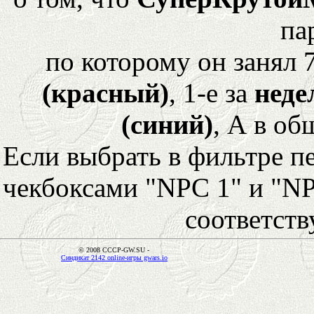
па
по которому он занял 
(красный)
, 1-е за
неде
(синий)
, А в об
Если выбрать в фильтре 
чекбоксами "NPC 1" и "NP
соответст
© 2008 CCCP-GW.SU -
Синдикат 2142 online-игры gwars.io