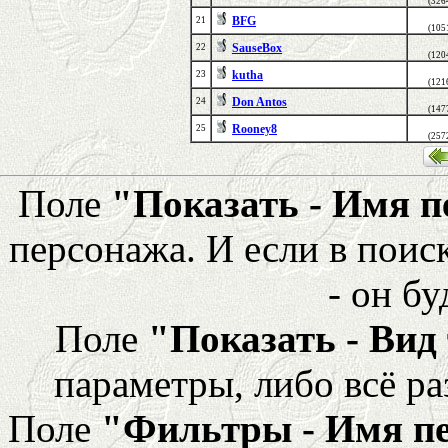
(326
BFG
21
(105
SauseBox
22
(120
kutha
23
(121
Don Antos
24
(147
Rooney8
25
(257
Поле
"Показать - Имя 
персонажа. И если в поис
- он бу
Поле
"Показать - Вид
параметры, либо всё ра
Поле
"Фильтры - Имя п