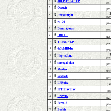
3BEPOMACTEP
4
(257
Osetr.jr
5
(233
3
DarkKnight
6
(450
ru_26
7
(184
Damnagoras
8
(282
_BILL_
9
(159
TRIADA MS
10
(146
6e3yMHbIu
11
(238
3
ЧерчиЛль
12
(440
sereogabalan
13
(169
Maxites
14
(145
sk666sk
15
(244
LPRulez
16
(14
PITIPIWPIW
17
(83
UNWIN
18
(321
Perec18
19
(124
Burkir
20