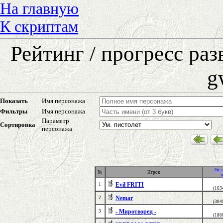
На главную
К скриптам
Рейтинг / прогресс ра
g
Показать
Имя персонажа
Фильтры
Имя персонажа
Параметр
Сортировка
персонажа
Ум. 
№
Игрок
Evil FRITI
1
(163
Nemar
2
(304
- Миротворец -
3
(186