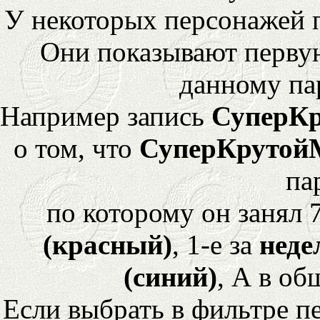
У некоторых персонажей 
Они показывают перву
данному па
Например запись
СуперК
о том, что
СуперКрутой
па
по которому он занял 
(красный)
, 1-е за
неде
(синий)
, А в об
Если выбрать в фильтре 