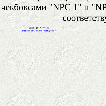
чекбоксами "NPC 1" и "NP
соответст
© 2008 CCCP-GW.SU -
Синдикат 2142 online-игры gwars.io