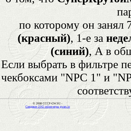
па
по которому он занял 
(красный)
, 1-е за
неде
(синий)
, А в об
Если выбрать в фильтре 
чекбоксами "NPC 1" и "NP
соответст
© 2008 CCCP-GW.SU -
Синдикат 2142 online-игры gwars.io