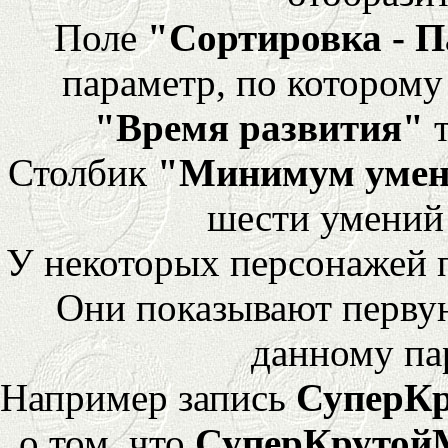
Поле
"Сортировка - 
параметр, по которому 
"Время развития"
т
Столбик
"Минимум уме
шести умений
У некоторых персонажей 
Они показывают перву
данному па
Например запись
СуперК
о том, что
СуперКрутой