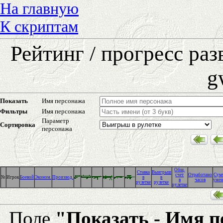
На главную
К скриптам
Рейтинг / прогресс ра
g
Показать
Имя персонажа
Фильтры
Имя персонажа
Параметр
Сортировка
персонажа
Общ.
Cтавка
Выигрыш
счет
Отработано
Сум
№
Игрок
Боевой
Эконом.
Производ.
в
в
в
часов
умен
рулетке
рулетке
рулетке
Поле
"Показать - Имя 