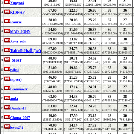
46.00
15.61
27.01
26
21
Хирург4
3
(9001313.100)
(2550789.950)
(1021681.260)
(20028.70)
(6254.00)
67.00
22.15
26.86
38
36
KIDNAP
4
(504059849.400)
(15986494.860)
(986594.990)
(672600.50)
(273276.50)
58.00
20.03
25.29
37
27
scourse
5
(271747519.500)
(8681622.780)
(663339.330)
(357394.60)
(26545.80)
54.00
21.69
26.87
36
31
MAD_JOHN
6
(162600944.500)
(13917646.630)
(988788.120)
(272809.00)
(91106.30)
69.00
23.82
26.46
38
38
Хочу тебя
7
(835830274.900)
(27981712.460)
(897172.270)
(1035479.80)
(537239.10)
67.00
24.75
26.58
38
38
ТыКиЛьНыЙ ДжО
8
(556030400.800)
(37349551.740)
(925651.820)
(577295.90)
(528025.80)
48.00
20.71
24.62
26
23
_SHAT_
9
(17436089.300)
(10510280.590)
(549218.740)
(23306.70)
(10069.20)
51.00
19.82
25.72
32
28
tviksi
10
(50319852.000)
(8238576.180)
(742614.620)
(129725.80)
(34216.70)
46.00
21.23
25.72
28
24
(крест)
11
(9322044.900)
(12157127.090)
(742580.650)
(37962.80)
(12056.10)
48.00
17.14
24.91
28
27
Brommwer
12
(18250421.300)
(3974417.260)
(595228.780)
(34576.20)
(29363.90)
63.00
24.33
26.76
38
38
anda
13
(714169004.700)
(32979400.550)
(964614.970)
(578988.20)
(575218.40)
63.00
22.41
24.76
36
29
DimitriyH
14
(313444010.300)
(17511065.470)
(571937.360)
(300243.40)
(54111.60)
49.00
17.59
23.15
28
30
Chupa_2007
15
(33687163.600)
(4521677.160)
(351257.000)
(36362.30)
(76916.10)
70.00
24.14
27.72
33
38
lexus242
16
(1097840342.200)
(31044297.240)
(1208424.600)
(2561750.60)
(168490.70)