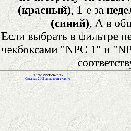
(красный)
, 1-е за
неде
(синий)
, А в об
Если выбрать в фильтре 
чекбоксами "NPC 1" и "NP
соответст
© 2008 CCCP-GW.SU -
Синдикат 2142 online-игры gwars.io