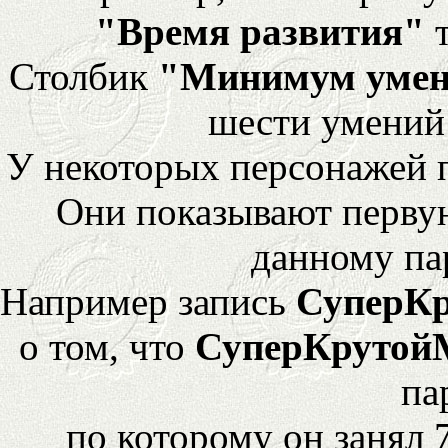
"Время развития"
т
Столбик
"Минимум уме
шести умений
У некоторых персонажей 
Они показывают перву
данному па
Например запись
СуперК
о том, что
СуперКрутой
па
по которому он занял 