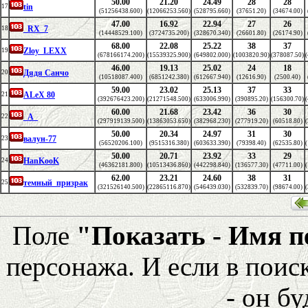
50.00
21.20
24.49
28
28
tin
17
(51256438.600)
(12066253.560)
(528795.660)
(37651.20)
(34674.00)
47.00
16.92
22.94
27
26
_RX_7
18
(14448529.100)
(3724735.200)
(328670.340)
(26601.80)
(26174.90)
68.00
22.08
25.22
38
37
Zloy_LEXX
19
(678166174.200)
(15539325.900)
(649802.000)
(1003820.90)
(378087.50)
46.00
19.13
25.02
24
18
Дядя Санчо
20
(10518087.400)
(6851242.380)
(612667.940)
(12616.90)
(2500.40)
59.00
23.02
25.13
37
33
ALeX 80
21
(392676423.200)
(21271548.500)
(633006.990)
(390895.20)
(156300.70)
60.00
21.68
23.42
36
30
_A_
22
(297919139.500)
(13863053.650)
(382968.230)
(277919.20)
(60518.80)
50.00
20.34
24.97
31
30
валун-77
23
(56520206.100)
(9515316.380)
(603633.390)
(79398.40)
(62535.80)
50.00
20.71
23.92
33
29
HanKooK
24
(46362181.800)
(10513436.860)
(442298.840)
(136577.30)
(47711.00)
62.00
23.21
24.60
38
31
темный_призрак
25
(321526140.500)
(22865116.870)
(546439.030)
(532839.70)
(98674.00)
Поле
"Показать - Имя 
персонажа. И если в поис
- он бу