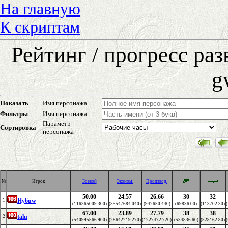
На главную
К скриптам
Рейтинг / прогресс ра
g
Показать
Имя персонажа
Фильтры
Имя персонажа
Параметр
Сортировка
персонажа
№
Игрок
Боевой
Эконом.
Производ.
50.00
24.57
26.66
30
32
Hy6uw
1
(116365009.300)
(35547684.040)
(942650.440)
(69836.00)
(113702.30)
67.00
23.89
27.79
38
38
talu
2
(540995566.900)
(28642219.270)
(1227472.720)
(534836.60)
(528162.80)